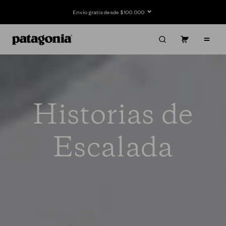
Ir
directamente
Envío gratis desde $100.000
al contenido
Carrito
Contenido
Historias de
Escalada