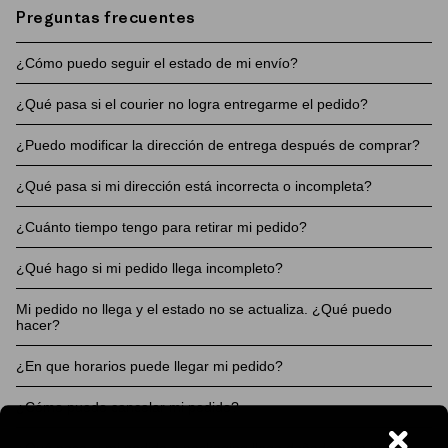
Recuerda que tendrás un plazo de 5 días hábiles desde
Preguntas frecuentes
la confirmación de disponibilidad para retirar tu pedido.
Si no lo haces dentro de ese tiempo, tu pedido será
¿Cómo puedo seguir el estado de mi envío?
devuelto por el courier, cancelaremos la orden y
generaremos automáticamente una nota de crédito
¿Qué pasa si el courier no logra entregarme el pedido?
Siempre puedes revisar el estado de tu orden en
para la devolución de tu dinero al medio de pago original.
nuestra página Sigue tu pedido, deberás ingresar tu
¿Puedo modificar la dirección de entrega después de comprar?
En caso de presentar un inconveniente, contáctanos
Si el courier no logra entregar ni contectarse contigo,
número de orden (6 digitos) y agregarle el codigo de
para revisar tus opciones.
se realizará un nuevo intento al día hábil siguiente. En
¿Qué pasa si mi dirección está incorrecta o incompleta?
entrega (001, 002, etc), resultando en un codigo de 9
Solo podemos solicitar modificar tu dirección dentro de
caso de no poder entregarlo nuevamente el producto
dígitos. Puedes revisar todos tus números de entrega
las siguientes 2 horas después de realizar tu compra, de
¿Cuánto tiempo tengo para retirar mi pedido?
será devuelto a nuestro centro de distribución y nos
Puedes comunicarte con nosotros a través de nuestro
en el correo Seguimiento de entrega. Dentro del mismo
lo contrario no podrá ser corregido. Para solicitar el
pondremos en contacto para evaluar la situación.
Centro de ayuda, de esta manera confirmar tu
¿Qué hago si mi pedido llega incompleto?
también puedes acceder directamente al seguimiento
cambio comunícate con nuestro Centro de Ayuda.
Si tu punto de entrega es alguna de nuestras tiendas,
dirección, es importante que lo realices lo antes posible.
de cada entrega.
tienes 10 días para poder retirar, de lo contrario se
Mi pedido no llega y el estado no se actualiza. ¿Qué puedo
Así podremos cambiar la etiqueta de tu envío y entregar
Puedes comunicarte con nuestro Centro de ayuda,
hacer?
realizara la anulación de tu orden y devolución de dinero
correctamente.
nosotros podemos gestionar el envió de tus productos
a tu medio de pago original de tu compra.
¿En que horarios puede llegar mi pedido?
faltantes lo antes posible a tu domicilio. Es importante
Contáctate con nuestro Centro de ayuda, nosotros
que nos envíes imágenes de tus productos recibidos y
podremos revisar tu caso y proporcionarte información
¿Cómo puedo cancelar mi pedido?
Si tu punto de entrega es una sucursal Chilexpress,
Tu pedido puede llegar entre las 9:00 y las 20:00, de
la etiqueta de tu envío. Con esta información podremos
clara sobre el estado de tu pedido.