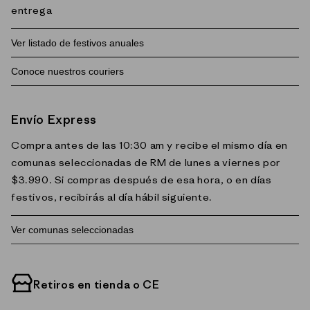
entrega
Ver listado de festivos anuales
Conoce nuestros couriers
Jueves, 1 de enero
Viernes, 3 de abril
Envío Express
Sábado, 4 de abril
Chilexpress
Bluexpress
99 minutos
Viernes, 1 de mayo
Compra antes de las 10:30 am y recibe el mismo día en
Jueves, 21 de mayo
comunas seleccionadas de RM de lunes a viernes por
Cobertura
Una alternativa
Servicio de
Domingo, 21 de junio
$3.990. Si compras después de esa hora, o en días
nacional y
rápida y
entrega rápida
Lunes, 29 de junio
festivos, recibirás al día hábil siguiente.
múltiples
confiable para
ideal para zonas
Jueves, 16 de julio
opciones de
envíos a lo largo
urbanas. 99
Sábado, 15 de agosto
Ver comunas seleccionadas
entrega y retiro.
de Chile.
Minutos destaca
Viernes, 18 de septiembre
Chilexpress te
Bluexpress
por su agilidad
Sábado, 19 de septiembre
permite recibir
ofrece entregas
en la última milla,
Cerrillos
Lunes, 12 de octubre
Retiros en tienda o CE
tu pedido en
a domicilio y
ofreciendo
Cerro Navia
Sábado, 31 de octubre
domicilio o
puntos de retiro
entregas el