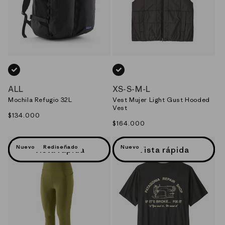
NEGRO_(BLK)
NEGRO_(BLK)
ALL
XS
-
S
-
M
-
L
Mochila Refugio 32L
Vest Mujer Light Gust Hooded
Vest
Precio
$134.000
Precio
$164.000
habitual
habitual
Nuevo
Rediseñado
Nuevo
Vista rápida
Vista rápida