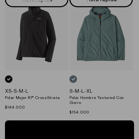
NEGRO_(BLK)
AZUL_(BLSG)
XS
-
S
-
M
-
L
S
-
M
-
L
-
XL
Polar Mujer R1® CrossStrata
Polar Hombre Textured Con
Gorro
Precio
$144.000
Precio
$154.000
habitual
habitual