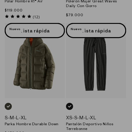
Polar Hombre R1® Air
Polerón Mujer Great Waves
Daily Con Gorro
Precio
$119.000
Precio
$79.000
habitual
5.0
(12)
habitual
star
rating
Nuevo
Nuevo
Vista rápida
Vista rápida
VERDE_(BSNG)
NEGRO_(BLK)
S
-
M
-
L
-
XL
XS
-
S
-
M
-
L
-
XL
Parka Hombre Durable Down
Pantalón Deportivo Niños
Terrebonne