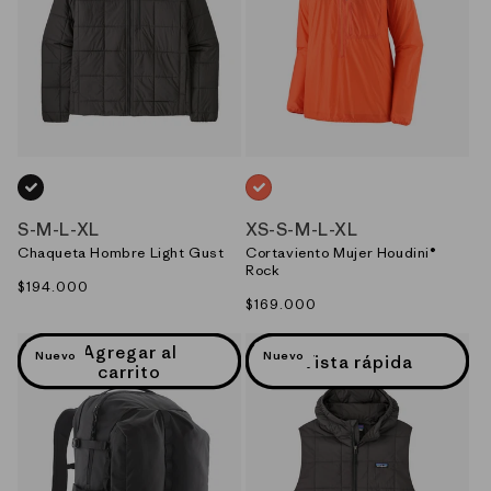
NEGRO_(BLK)
NARANJO_(ORPL)
S
-
M
-
L
-
XL
XS
-
S
-
M
-
L
-
XL
Chaqueta Hombre Light Gust
Cortaviento Mujer Houdini®
Rock
Precio
$194.000
Precio
$169.000
habitual
habitual
Agregar al
Nuevo
Nuevo
Vista rápida
carrito