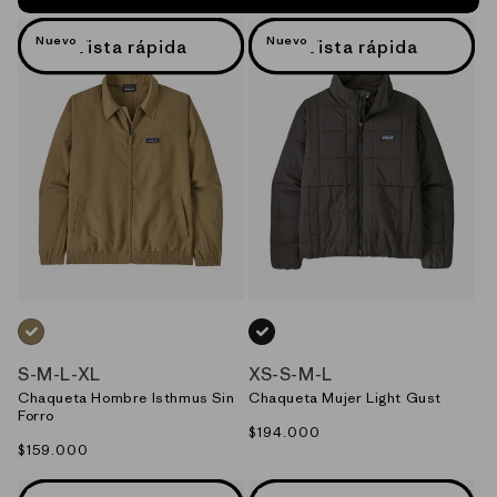
Nuevo
Nuevo
Vista rápida
Vista rápida
NEUTRO_(SLKH)
NEGRO_(BLK)
S
-
M
-
L
-
XL
XS
-
S
-
M
-
L
Chaqueta Hombre Isthmus Sin
Chaqueta Mujer Light Gust
Forro
Precio
$194.000
Precio
$159.000
habitual
habitual