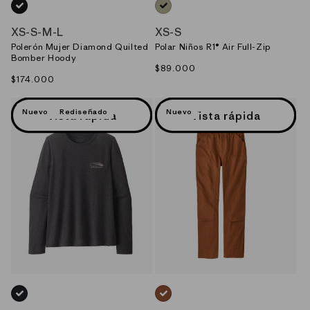
NEGRO_(BLK)
VERDE_(WSTO)
XS
-
S
-
M
-
L
XS
-
S
Polerón Mujer Diamond Quilted
Polar Niños R1® Air Full-Zip
Bomber Hoody
Precio
$89.000
Precio
$174.000
habitual
habitual
Nuevo
Rediseñado
Nuevo
Vista rápida
Vista rápida
NEGRO_(INBK)
CAFE_(ROBN)