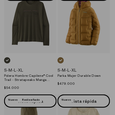
VERDE_(BSNG)
CAFE_(BCBN)
S
-
M
-
L
-
XL
S
-
M
-
L
-
XL
Polera Hombre Capilene® Cool
Parka Mujer Durable Down
Trail - Stratapeaks Manga
Precio
$479.000
Larga
Precio
$54.000
habitual
habitual
Nuevo
Rediseñado
Nuevo
Vista rápida
Vista rápida