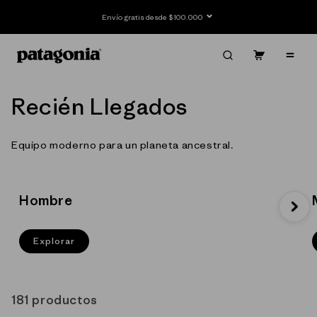
Ir
directamente
Cambia o devuelve gratis desde casa
al contenido
Carrito
Contenido
C
Recién Llegados
o
Equipo moderno para un planeta ancestral.
l
e
Hombre
c
c
Explorar
i
ó
181 productos
n