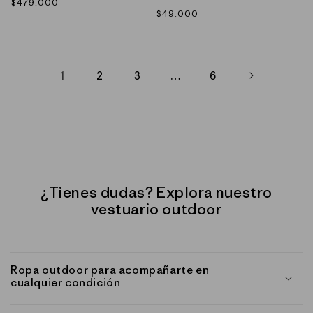
Precio
$479.000
Precio
$49.000
habitual
habitual
1
…
2
3
6
¿Tienes dudas? Explora nuestro
vestuario outdoor
Ropa outdoor para acompañarte en
cualquier condición