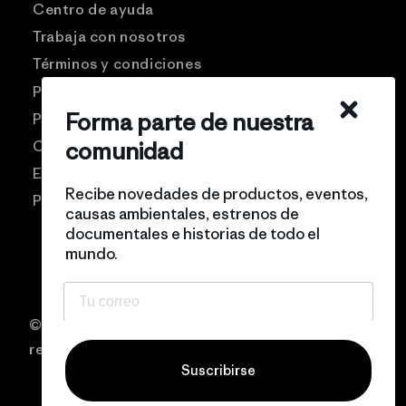
Centro de ayuda
Trabaja con nosotros
Términos y condiciones
Patagonia USA
Forma parte de nuestra
Preguntas frecuentes
Comunidad Pro
comunidad
Eventos
Recibe novedades de productos, eventos,
Politicas de privacidad
causas ambientales, estrenos de
documentales e historias de todo el
mundo.
© 2026 Patagonia Chile Todos los derechos
reservados
Suscribirse
Filtrar y ordenar