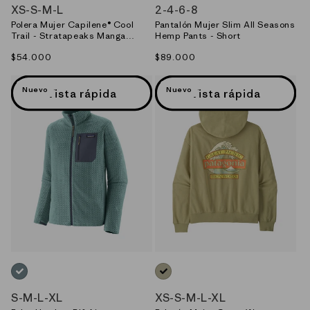
XS
-
S
-
M
-
L
2
-
4
-
6
-
8
Polera Mujer Capilene® Cool
Pantalón Mujer Slim All Seasons
Trail - Stratapeaks Manga
Hemp Pants - Short
Larga
Precio
$54.000
Precio
$89.000
habitual
habitual
Nuevo
Nuevo
Vista rápida
Vista rápida
AZUL_(BLSG)
VERDE_(WSTO)
S
-
M
-
L
-
XL
XS
-
S
-
M
-
L
-
XL