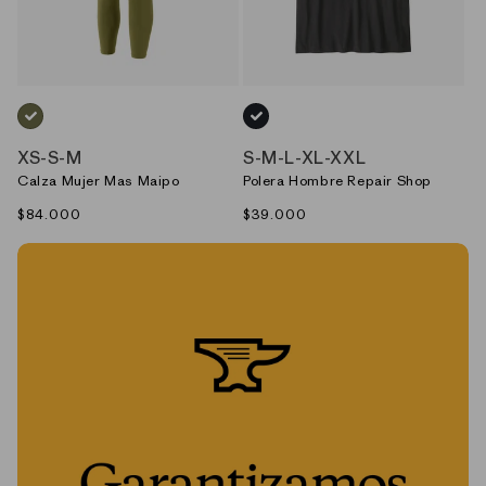
VERDE_(CPRG)
NEGRO_(INBK)
XS
-
S
-
M
S
-
M
-
L
-
XL
-
XXL
Calza Mujer Mas Maipo
Polera Hombre Repair Shop
Precio
$84.000
Precio
$39.000
habitual
habitual