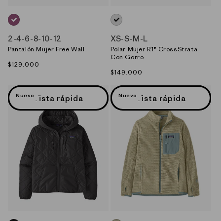
ROSADO_(FDMG)
NEGRO_(BLK)
2
-
4
-
6
-
8
-
10
-
12
XS
-
S
-
M
-
L
Pantalón Mujer Free Wall
Polar Mujer R1® CrossStrata
Con Gorro
Precio
$129.000
Precio
$149.000
habitual
habitual
Nuevo
Nuevo
Vista rápida
Vista rápida