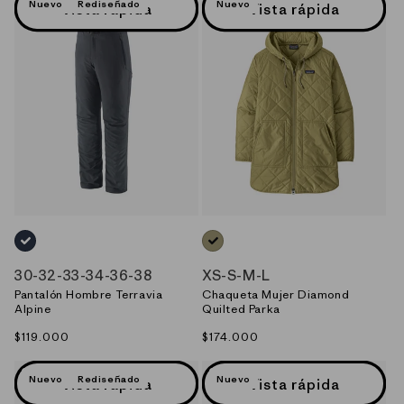
Nuevo
Rediseñado
Nuevo
Vista rápida
Vista rápida
AZUL_(SMDB)
VERDE_(GMTG)
30
-
32
-
33
-
34
-
36
-
38
XS
-
S
-
M
-
L
Pantalón Hombre Terravia
Chaqueta Mujer Diamond
Alpine
Quilted Parka
Precio
$119.000
Precio
$174.000
habitual
habitual
Nuevo
Rediseñado
Nuevo
Vista rápida
Vista rápida