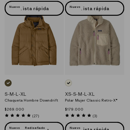
rating
Nuevo
Nuevo
Vista rápida
Vista rápida
CAFE_(COI)
NEUTRO_(NLVI)
S
-
M
-
L
-
XL
XS
-
S
-
M
-
L
-
XL
Chaqueta Hombre Downdrift
Polar Mujer Classic Retro-X®
Precio
$269.000
Precio
$179.000
habitual
habitual
4.8
5.0
(27)
(3)
star
star
rating
rating
Nuevo
Rediseñado
Nuevo
Vista rápida
Vista rápida