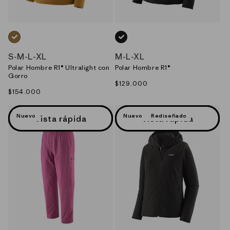
CAFE_(BCBN)
NEGRO_(BLK)
S
-
M
-
L
-
XL
M
-
L
-
XL
Polar Hombre R1® Ultralight con
Polar Hombre R1®
Gorro
Precio
$129.000
Precio
$154.000
habitual
habitual
Nuevo
Nuevo
Rediseñado
Vista rápida
Vista rápida