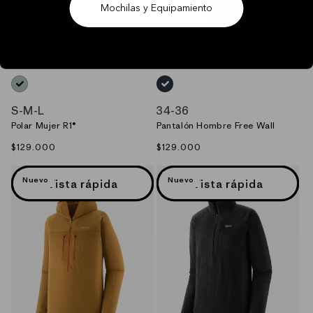
Mochilas y Equipamiento
AZUL_(THI)
AZUL_(SMDB)
S
-
M
-
L
34
-
36
Polar Mujer R1®
Pantalón Hombre Free Wall
Precio
$129.000
Precio
$129.000
habitual
habitual
Nuevo
Nuevo
Vista rápida
Vista rápida