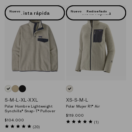
:
Nuevo
Nuevo
Rediseñado
Vista rápida
Vista rápida
NEUTRO_(OLNA)
CAFE_(NAUT)
NEGRO_(KALB)
BLANCO_(WLWT)
S
-
M
-
L
-
XL
-
XXL
XS
-
S
-
M
-
L
Polar Hombre Lightweight
Polar Mujer R1® Air
Synchilla® Snap-T® Pullover
Precio
$119.000
Precio
$104.000
habitual
5.0
(1)
habitual
4.8
star
(20)
star
rating