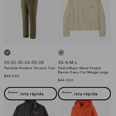
VERDE_(SKA)
NEUTRO_(UDNL)
30
-
32
-
33
-
34
-
36
-
38
XS
-
S
-
M
-
L
Pantalón Hombre Terravia Trail
Polera Mujer Water People
Banner Easy-Cut Manga Larga
Precio
$99.000
Precio
$44.000
habitual
habitual
Nuevo
Nuevo
Vista rápida
Vista rápida