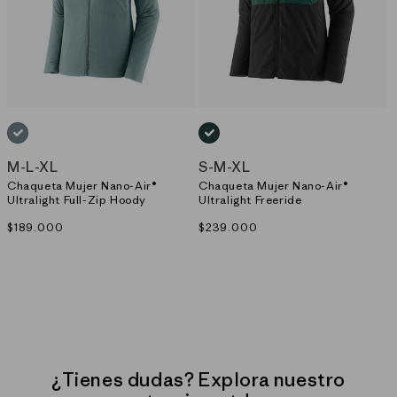
AZUL_(BLSG)
VERDE_(CASG)
M
-
L
-
XL
S
-
M
-
XL
Chaqueta Mujer Nano-Air®
Chaqueta Mujer Nano-Air®
Ultralight Full-Zip Hoody
Ultralight Freeride
Precio
$189.000
Precio
$239.000
habitual
habitual
¿Tienes dudas? Explora nuestro