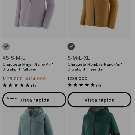
MORADO_(FGLP)
CAFE_(MRLB)
XS
-
S
-
M
-
L
S
-
M
-
L
-
XL
Chaqueta Mujer Nano-Air®
Chaqueta Hombre Nano-Air®
Ultralight Pullover
Ultralight Freeride
$179.000
Precio
$239.000
$124.000
Precio
Precio
habitual
5.0
habitual
de
5.0
(4)
(1)
star
star
oferta
rating
rating
Nuevo
Vista rápida
Vista rápida