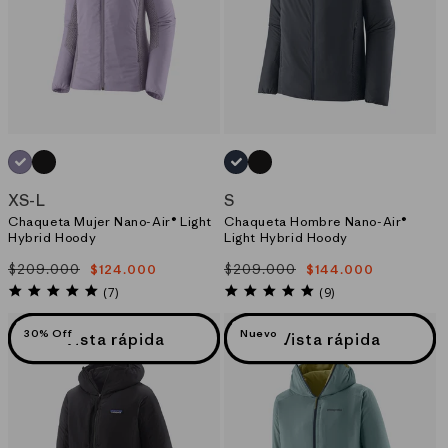
n
:
MORADO_(CNPL)
NEGRO_(BLK)
AZUL_(SMDB)
NEGRO_(BLK)
XS
-
L
S
Chaqueta Mujer Nano-Air® Light
Chaqueta Hombre Nano-Air®
Hybrid Hoody
Light Hybrid Hoody
$209.000
$209.000
$124.000
$144.000
Precio
Precio
Precio
Precio
habitual
de
habitual
de
5.0
5.0
(7)
(9)
star
star
oferta
oferta
rating
rating
30% Off
Nuevo
Vista rápida
Vista rápida