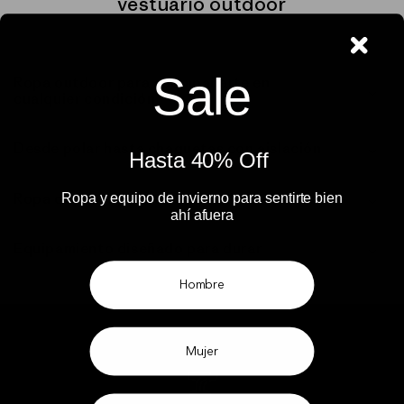
vestuario outdoor
Sale
Ropa outdoor para acompañarte en
cualquier condición
Desde polar hasta chaquetas con aislación
Hasta 40% Off ​
Ropa outdoor para todos los días
Ropa y equipo de invierno para sentirte bien
ahí afuera​
Equipamiento diseñado para durar
Hombre
Mujer