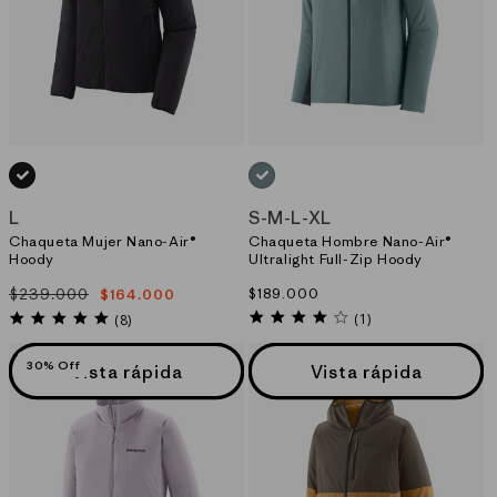
NEGRO_(BLK)
AZUL_(BLSG)
L
S
-
M
-
L
-
XL
Chaqueta Mujer Nano-Air®
Chaqueta Hombre Nano-Air®
Hoody
Ultralight Full-Zip Hoody
$239.000
Precio
$189.000
$164.000
Precio
Precio
habitual
4.0
habitual
de
5.0
(1)
(8)
star
star
oferta
rating
rating
30% Off
Vista rápida
Vista rápida