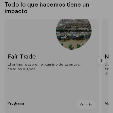
Todo lo que hacemos tiene un
impacto
Fair Trade
Ny
El primer paso en el camino de asegurar
Usam
salarios dignos.
fibr
des
Programa
Mate
Ver más