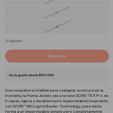
agotada
o
no
disponible
L
Variante
agotada
o
no
disponible
XL
Variante
agotada
o
no
disponible
Agotado
Agotado
Envío gratis desde $100.000
Una compañera infalible para cualquier aventura en la
montaña, la Pluma Jacket usa una tela GORE-TEX Pro de
3 capas, ligera y durablemente impermeable/respirable,
con GORE™ Microgrid Backer Technology, para darle
forma a un impermeable simple pero completamente