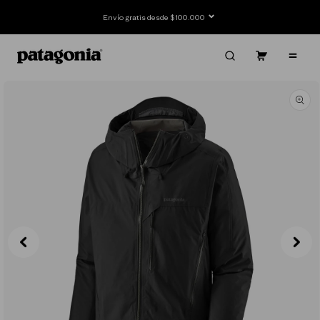
Ir
directamente
Envío gratis desde $100.000
al contenido
Carrito
Contenido
Ir
directamente
a la
información
del producto