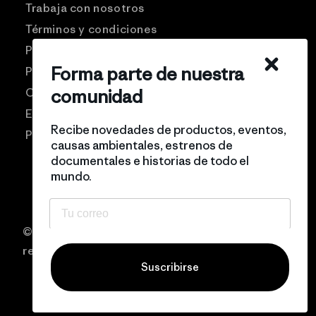
Trabaja con nosotros
Términos y condiciones
Patagonia USA
Forma parte de nuestra
Preguntas frecuentes
comunidad
Comunidad Pro
Eventos
Recibe novedades de productos, eventos,
Politicas de privacidad
causas ambientales, estrenos de
documentales e historias de todo el
mundo.
© 2026 Patagonia Chile Todos los derechos
reservados
Suscribirse