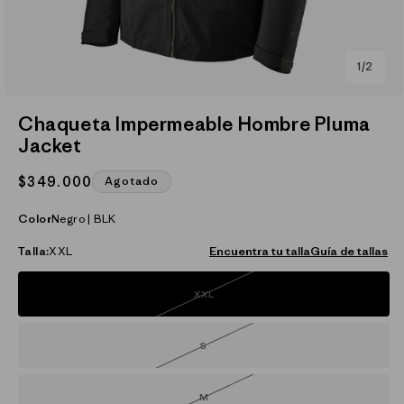
de
1
/
2
Abrir
elemento
Chaqueta Impermeable Hombre Pluma
multimedia
Jacket
1
en
una
Precio
$349.000
Agotado
ventana
modal
habitual
Color
Negro | BLK
Talla:
XXL
Encuentra tu talla
Guía de tallas
XXL
Variante
agotada
o
no
disponible
S
Variante
agotada
o
no
disponible
M
Variante