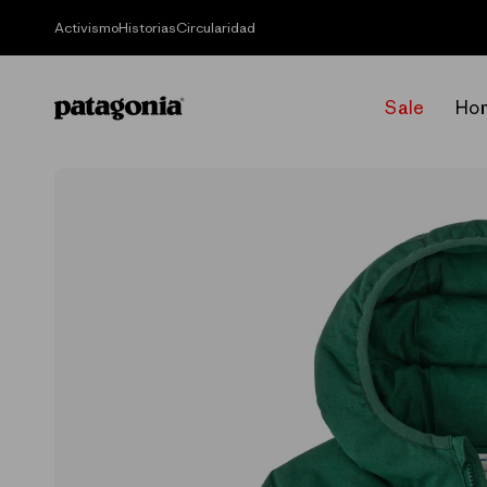
Ir
directamente
Activismo
Historias
Circularidad
al contenido
Sale
Ho
Ir
directamente
a la
información
del producto