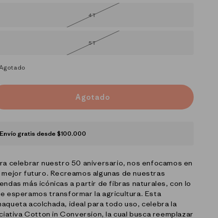
no
disponible
4T
Variante
agotada
o
no
disponible
5T
Variante
agotada
o
no
disponible
Agotado
Agotado
Envío gratis desde $100.000
ra celebrar nuestro 50 aniversario, nos enfocamos en
 mejor futuro. Recreamos algunas de nuestras
endas más icónicas a partir de fibras naturales, con lo
e esperamos transformar la agricultura. Esta
aqueta acolchada, ideal para todo uso, celebra la
iciativa Cotton in Conversion, la cual busca reemplazar