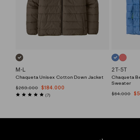
CAFE_(MRLB)
AZUL_(ABNB
ROSADO
M
-
L
2T
-
5T
Chaqueta Unisex Cotton Down Jacket
Chaqueta B
Sweater
$184.000
$269.000
Precio
Precio
$5
$84.000
Precio
Precio
4.9
habitual
de
(7)
star
habitual
de
oferta
rating
oferta