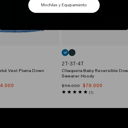
Mochilas y Equipamiento
)
_(PKPK)
AZUL_(AFBL)
VERDE_(SOLC)
2T
-
3T
-
4T
ebé Vest Pluma Down
Chaqueta Baby Reversible Do
Sweater Hoody
4.000
$79.000
$114.000
Precio
Precio
5.0
habitual
de
(1)
star
oferta
rating