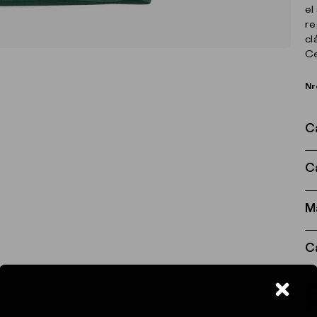
el
re
cl
Ce
Nr
C
C
M
C