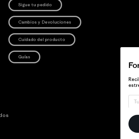
Sigue tu pedido
Cambios y Devoluciones
Cuidado del producto
Guías
Fo
Reci
estr
ados
eta Bebé Cotton Down Jacket
Ago
$129.000
Precio habitual
Agotado
T