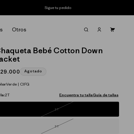
Sigue tu pedido
Iniciar
s
Otros
Carrito
sesión
haqueta Bebé Cotton Down
acket
recio
129.000
Agotado
abitual
lor
Verde | CIFG
la:
2T
Encuentra tu talla
Guía de tallas
2T
Variante
agotada
o
no
disponible
3T
Variante
agotada
o