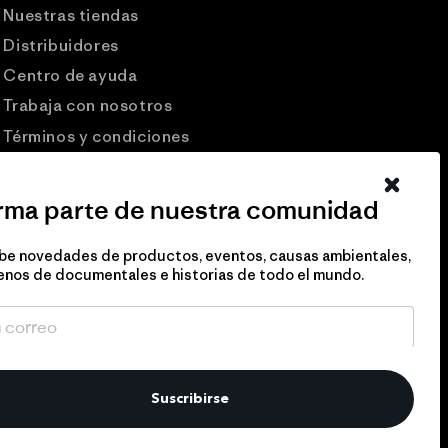
Nuestras tiendas
Distribuidores
Centro de ayuda
Trabaja con nosotros
Términos y condiciones
Patagonia USA
Preguntas frecuentes
rma parte de nuestra comunidad
Comunidad Pro
be novedades de productos, eventos, causas ambientales,
Eventos
enos de documentales e historias de todo el mundo.
Politicas de privacidad
Suscribirse
tado