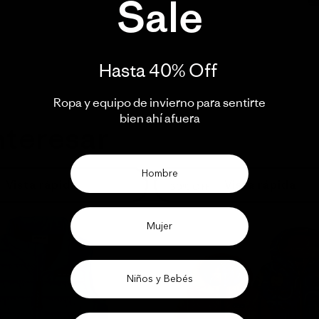
Sale
Hasta 40% Off ​
Ropa y equipo de invierno para sentirte
bien ahí afuera​
nteresar
Hombre
Vista rápida
Vista rápida
30% Off
Mujer
Niños y Bebés