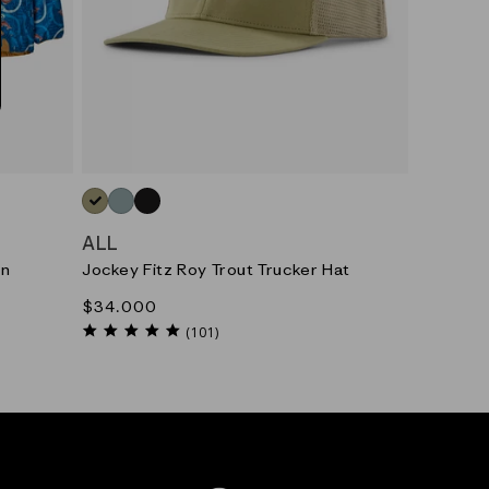
VERDE_(GMTG)
AZUL_(RWTL)
NEGRO_(BLK)
ALL
wn
Jockey Fitz Roy Trout Trucker Hat
Precio
$34.000
habitual
4.9
(101)
star
rating