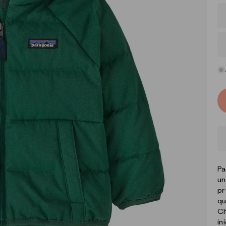
Pa
un
pr
qu
Ch
in