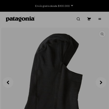
Ir
directamente
Envío gratis desde $100.000
al contenido
Carrito
Contenido
Ir
directamente
a la
información
del producto