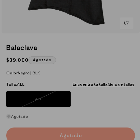
de
1
/
7
Abrir
elemento
multimedia
Balaclava
1
en
una
Precio
$39.000
Agotado
ventana
habitual
modal
Color
Negro | BLK
Talla:
ALL
Encuentra tu talla
Guía de tallas
ALL
Variante
agotada
o
no
disponible
Agotado
Agotado