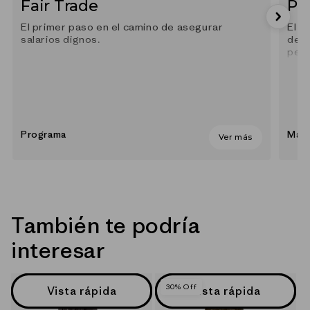
Fair Trade
Po
El primer paso en el camino de asegurar
El p
salarios dignos.
depe
petr
Programa
Mate
Ver más
También te podría
interesar
30% Off
Vista rápida
Vista rápida