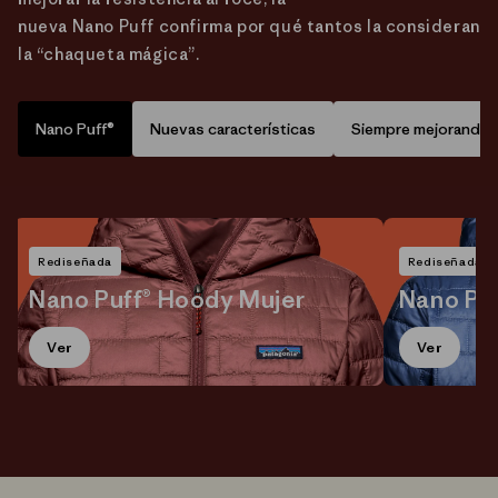
nueva Nano Puff confirma por qué tantos la consideran
la “chaqueta mágica”.
Nano Puff®
Nuevas características
Siempre mejorando
Rediseñada
Rediseñada
Nano Puff® Hoody Mujer
Nano Pu
Ver
Ver