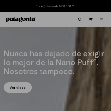
Ir
directamente
Envío gratis desde $100.000
al contenido
Carrito
Contenido
Nunca has dejado de exigir
lo mejor de la Nano Puff®.
Nosotros tampoco.
Ver video