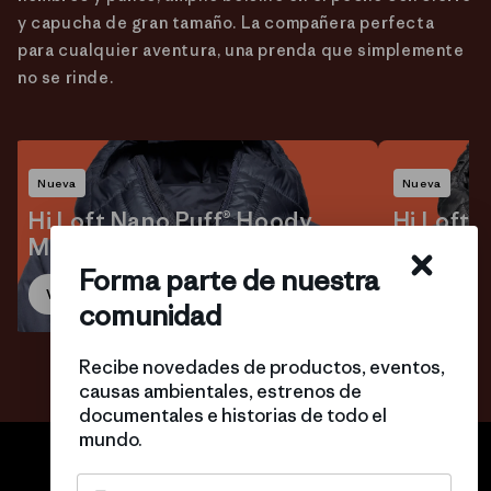
y capucha de gran tamaño. La compañera perfecta
para cualquier aventura, una prenda que simplemente
no se rinde.
Nueva
Nueva
Hi Loft Nano Puff® Hoody
Hi Loft 
Mujer
Hombre
Forma parte de nuestra
Ver
Ver
comunidad
Recibe novedades de productos, eventos,
causas ambientales, estrenos de
documentales e historias de todo el
mundo.