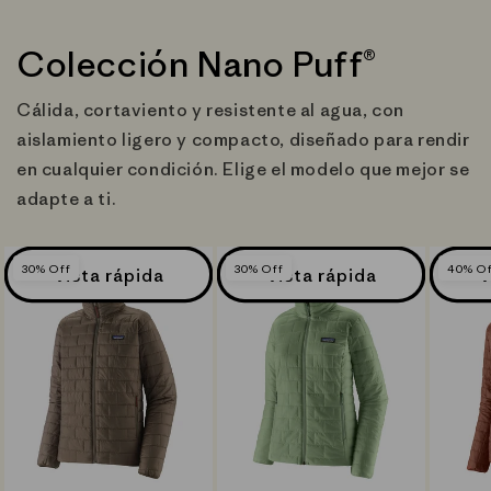
Colección Nano Puff®
Cálida, cortaviento y resistente al agua, con
aislamiento ligero y compacto, diseñado para rendir
en cualquier condición. Elige el modelo que mejor se
adapte a ti.
30% Off
30% Off
40% Of
Vista rápida
Vista rápida
V