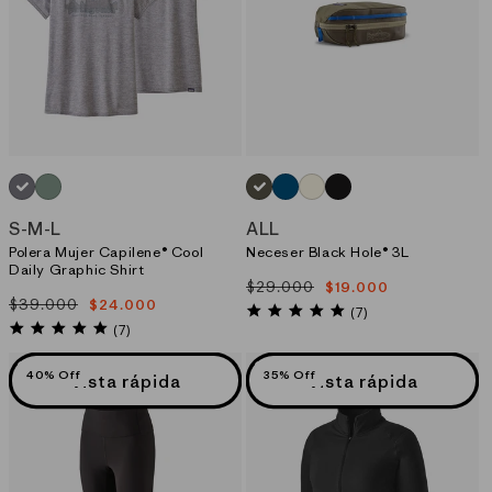
GRIS_(SKFE)
VERDE_(SEWX)
VERDE_(BGFT)
AZUL_(ENLB)
BLANCO_(BCW)
NEGRO_(BOB)
S
-
M
-
L
ALL
Polera Mujer Capilene® Cool
Neceser Black Hole® 3L
Daily Graphic Shirt
$29.000
$19.000
Precio
Precio
$39.000
$24.000
Precio
Precio
habitual
de
5.0
(7)
habitual
de
5.0
star
oferta
(7)
star
oferta
rating
rating
40% Off
35% Off
Vista rápida
Vista rápida