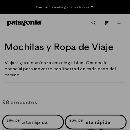
Ir
directamente
Cambia o devuelve gratis desde casa
al contenido
Carrito
Contenido
C
Mochilas y Ropa de Viaje
o
Viajar ligero comienza con elegir bien. Conoce lo
l
esencial para moverte con libertad en cada paso del
e
camino
c
c
98 productos
i
ó
35% Off
30% Off
Vista rápida
Vista rápida