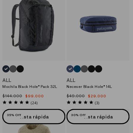
AZUL_(SMFO)
GRIS_(NGRY)
NEGRO_(BOB)
AZUL_(CUBL)
AZUL_(ENLB)
GRIS_(NGRY)
NEGRO_(BLK)
NEGRO_(BOB)
ALL
ALL
Mochila Black Hole® Pack 32L
Neceser Black Hole® 14L
$144.000
$49.000
$99.000
$29.000
Precio
Precio
Precio
Precio
habitual
de
habitual
de
4.8
5.0
(24)
(3)
star
star
oferta
oferta
rating
rating
35% Off
30% Off
Vista rápida
Vista rápida