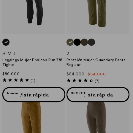
NEGRO_(BLK)
VERDE_(TGRN)
NEGRO_(BLK)
MORADO_(DLMA)
GRIS_(FGE)
S
-
M
-
L
2
Leggings Mujer Endless Run 7/8
Pantalón Mujer Quandary Pants -
Tights
Regular
Precio
$89.000
$84.000
$54.000
Precio
Precio
habitual
5.0
habitual
de
4.7
(1)
(7)
star
star
oferta
rating
rating
Nuevo
35% Off
Vista rápida
Vista rápida