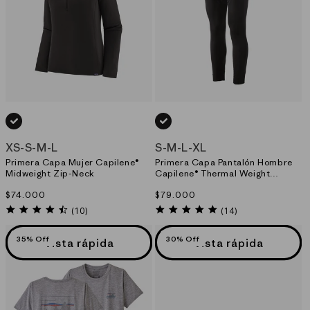
NEGRO_(BLK)
NEGRO_(BLK)
XS
-
S
-
M
-
L
S
-
M
-
L
-
XL
Primera Capa Mujer Capilene®
Primera Capa Pantalón Hombre
Midweight Zip-Neck
Capilene® Thermal Weight
Bottoms
Precio
$74.000
Precio
$79.000
habitual
habitual
4.6
4.9
(10)
(14)
star
star
rating
rating
35% Off
30% Off
Vista rápida
Vista rápida