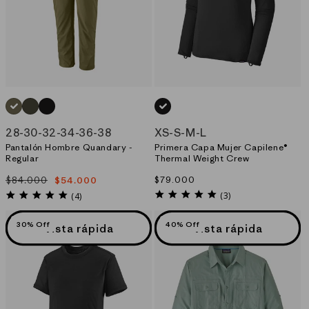
VERDE_(TGRN)
VERDE_(BSNG)
NEGRO_(BLK)
NEGRO_(BLK)
28
-
30
-
32
-
34
-
36
-
38
XS
-
S
-
M
-
L
Pantalón Hombre Quandary -
Primera Capa Mujer Capilene®
Regular
Thermal Weight Crew
$84.000
Precio
$79.000
$54.000
Precio
Precio
habitual
5.0
habitual
de
4.8
(3)
(4)
star
star
oferta
rating
rating
30% Off
40% Off
Vista rápida
Vista rápida