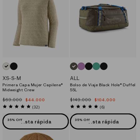
BLANCO_(FLDO)
NEGRO_(BLK)
VERDE_(BGFT)
MORADO_(BKPL)
NEGRO_(BLK)
VERDE_(AQST)
NEGRO_(BOB)
XS
-
S
-
M
ALL
Primera Capa Mujer Capilene®
Bolso de Viaje Black Hole® Duffel
Midweight Crew
55L
$69.000
$149.000
$44.000
$104.000
Precio
Precio
Precio
Precio
habitual
de
habitual
de
4.8
5.0
(32)
(6)
star
star
oferta
oferta
rating
rating
35% Off
35% Off
Vista rápida
Vista rápida