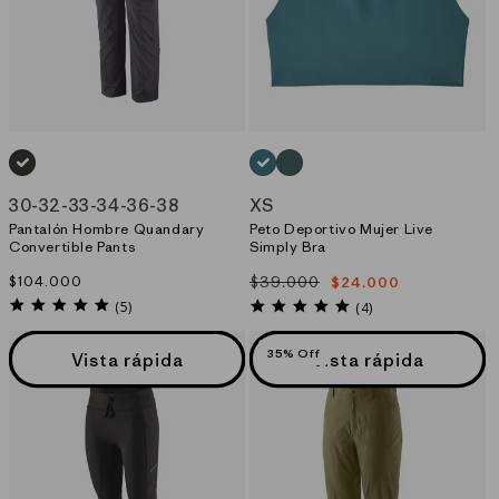
GRIS_(FGE)
AZUL_(WLDB)
VERDE_(NUVG)
30
-
32
-
33
-
34
-
36
-
38
XS
Pantalón Hombre Quandary
Peto Deportivo Mujer Live
Convertible Pants
Simply Bra
Precio
$104.000
$39.000
$24.000
Precio
Precio
habitual
4.8
habitual
de
5.0
(5)
(4)
star
star
oferta
rating
rating
35% Off
Vista rápida
Vista rápida