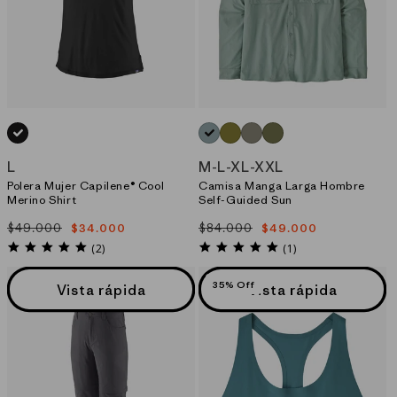
NEGRO_(BLK)
AZUL_(TMBL)
VERDE_(GRZG)
VERDE_(RVGN)
VERDE_(CPRG)
L
M
-
L
-
XL
-
XXL
Polera Mujer Capilene® Cool
Camisa Manga Larga Hombre
Merino Shirt
Self-Guided Sun
$49.000
$84.000
$34.000
$49.000
Precio
Precio
Precio
Precio
habitual
de
habitual
de
5.0
5.0
(2)
(1)
star
star
oferta
oferta
rating
rating
35% Off
Vista rápida
Vista rápida