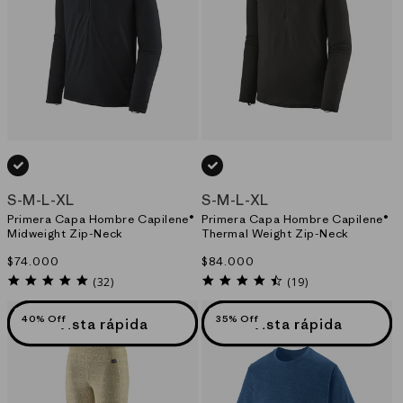
NEGRO_(BLK)
NEGRO_(BLK)
S
-
M
-
L
-
XL
S
-
M
-
L
-
XL
Primera Capa Hombre Capilene®
Primera Capa Hombre Capilene®
Midweight Zip-Neck
Thermal Weight Zip-Neck
Precio
$74.000
Precio
$84.000
habitual
habitual
4.8
4.6
(32)
(19)
star
star
rating
rating
40% Off
35% Off
Vista rápida
Vista rápida