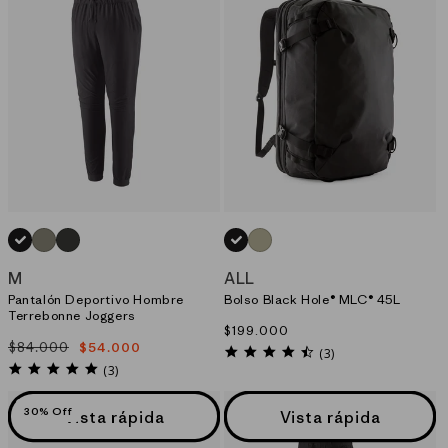
n
:
NEGRO_(BLK)
VERDE_(RVGN)
GRIS_(FGE)
NEGRO_(BOB)
VERDE_(WSTO)
M
ALL
Pantalón Deportivo Hombre
Bolso Black Hole® MLC® 45L
Terrebonne Joggers
Precio
$199.000
$84.000
$54.000
habitual
Precio
Precio
4.7
(3)
habitual
de
5.0
star
(3)
star
rating
oferta
rating
30% Off
Vista rápida
Vista rápida