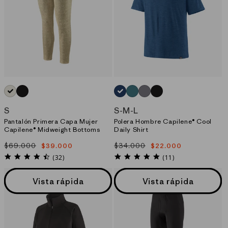
BLANCO_(FLDO)
NEGRO_(BLK)
AZUL_(CMBX)
AZUL_(WTLX)
GRIS_(FEA)
NEGRO_(BLK)
S
S
-
M
-
L
Pantalón Primera Capa Mujer
Polera Hombre Capilene® Cool
Capilene® Midweight Bottoms
Daily Shirt
$69.000
$34.000
$39.000
$22.000
Precio
Precio
Precio
Precio
habitual
de
habitual
de
4.4
5.0
(32)
(11)
star
star
oferta
oferta
rating
rating
Vista rápida
Vista rápida