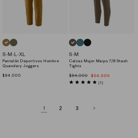
CAFE_(BCBN)
VERDE_(TGRN)
CAFE_(MRLB)
AZUL_(WLDB)
NEGRO_(BLK)
S
-
M
-
L
-
XL
S
-
M
Pantalón Deportivos Hombre
Calzas Mujer Maipo 7/8 Stash
Quandary Joggers
Tights
Precio
$94.000
$84.000
$54.000
Precio
Precio
habitual
habitual
de
5.0
(1)
star
oferta
rating
1
2
3