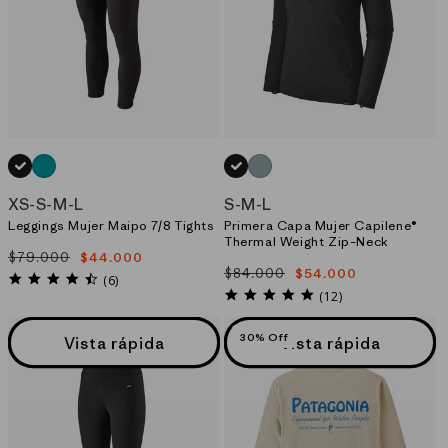
NEGRO_(BLK)
AZUL_(SSLB)
NEGRO_(BLK)
AZUL_(TMBL)
XS
-
S
-
M
-
L
S
-
M
-
L
Leggings Mujer Maipo 7/8 Tights
Primera Capa Mujer Capilene®
Thermal Weight Zip–Neck
$79.000
$44.000
Precio
Precio
$84.000
$54.000
Precio
Precio
habitual
de
4.7
(6)
habitual
de
4.8
star
oferta
(12)
star
oferta
rating
rating
30% Off
Vista rápida
Vista rápida