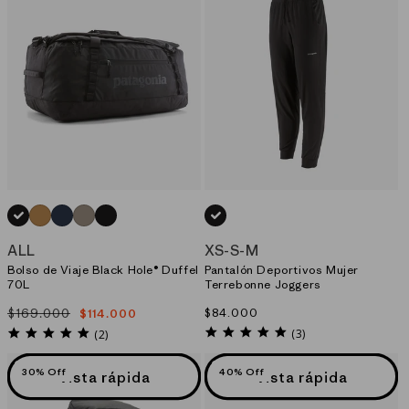
NEGRO_(BLK)
AMARILLO_(TNGO)
AZUL_(SMDB)
GRIS_(SBDY)
NEGRO_(BOB)
NEGRO_(BLK)
ALL
XS
-
S
-
M
Bolso de Viaje Black Hole® Duffel
Pantalón Deportivos Mujer
70L
Terrebonne Joggers
$169.000
Precio
$84.000
$114.000
Precio
Precio
habitual
5.0
habitual
de
5.0
(3)
(2)
star
star
oferta
rating
rating
30% Off
40% Off
Vista rápida
Vista rápida