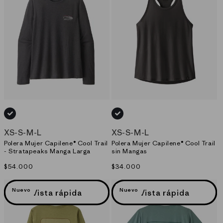
NEGRO_(INBK)
NEGRO_(INBK)
XS
-
S
-
M
-
L
XS
-
S
-
M
-
L
Polera Mujer Capilene® Cool Trail
Polera Mujer Capilene® Cool Trail
- Stratapeaks Manga Larga
sin Mangas
Precio
$54.000
Precio
$34.000
habitual
habitual
Nuevo
Nuevo
Vista rápida
Vista rápida