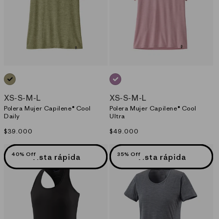
VERDE_(GGNX)
MORADO_(LQVX)
XS
-
S
-
M
-
L
XS
-
S
-
M
-
L
Polera Mujer Capilene® Cool
Polera Mujer Capilene® Cool
Daily
Ultra
Precio
$39.000
Precio
$49.000
habitual
habitual
40% Off
35% Off
Vista rápida
Vista rápida