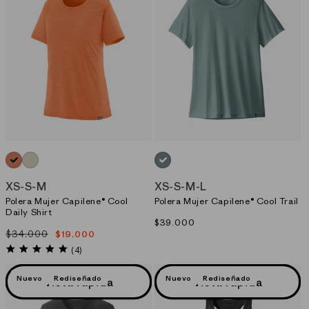
NARANJO_(RKMX)
NEUTRO_(PDYX)
AZUL_(BLSG)
XS
-
S
-
M
XS
-
S
-
M
-
L
Polera Mujer Capilene® Cool
Polera Mujer Capilene® Cool Trail
Daily Shirt
Precio
$39.000
$34.000
$19.000
habitual
Precio
Precio
habitual
de
5.0
(4)
star
oferta
rating
Nuevo
Rediseñado
Nuevo
Rediseñado
Vista rápida
Vista rápida