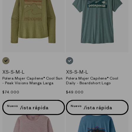
VERDE_(GGNX)
AZUL_(BSLX)
XS
-
S
-
M
-
L
XS
-
S
-
M
-
L
Polera Mujer Capilene® Cool Sun
Polera Mujer Capilene® Cool
- Peak Visions Manga Larga
Daily - Boardshort Logo
Precio
$74.000
Precio
$49.000
habitual
habitual
Nuevo
Nuevo
Vista rápida
Vista rápida