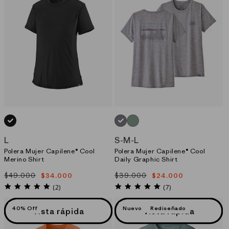
NEGRO_(BLK)
GRIS_(SKFE)
VERDE_(SEWX)
L
S
-
M
-
L
Polera Mujer Capilene® Cool
Polera Mujer Capilene® Cool
Merino Shirt
Daily Graphic Shirt
$49.000
$39.000
$34.000
$24.000
Precio
Precio
Precio
Precio
habitual
de
habitual
de
5.0
5.0
(2)
(7)
star
star
oferta
oferta
rating
rating
40% Off
Nuevo
Rediseñado
Vista rápida
Vista rápida