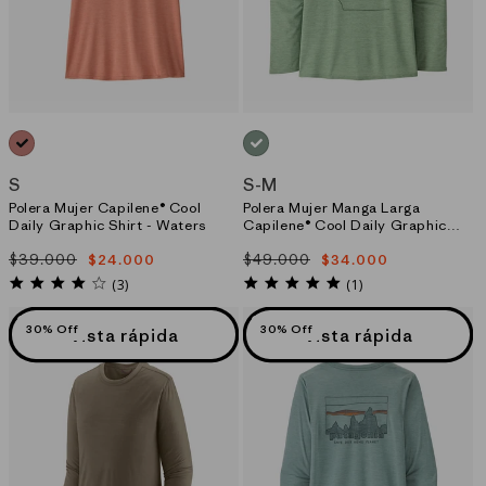
ROSADO_(BMPX)
VERDE_(WELX)
S
S
-
M
Polera Mujer Capilene® Cool
Polera Mujer Manga Larga
Daily Graphic Shirt - Waters
Capilene® Cool Daily Graphic
Shirt - Waters
$39.000
$49.000
$24.000
$34.000
Precio
Precio
Precio
Precio
habitual
de
habitual
de
4.0
5.0
(3)
(1)
star
star
oferta
oferta
rating
rating
30% Off
30% Off
Vista rápida
Vista rápida