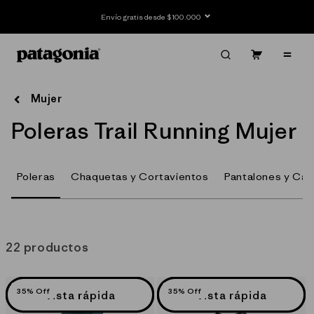
Ir
directamente
Envío gratis desde $100.000
al contenido
Carrito
Contenido
Mujer
C
Poleras Trail Running Mujer
o
l
Poleras
Chaquetas y Cortavientos
Pantalones y Cal
e
c
22 productos
c
i
35% Off
35% Off
Vista rápida
Vista rápida
ó