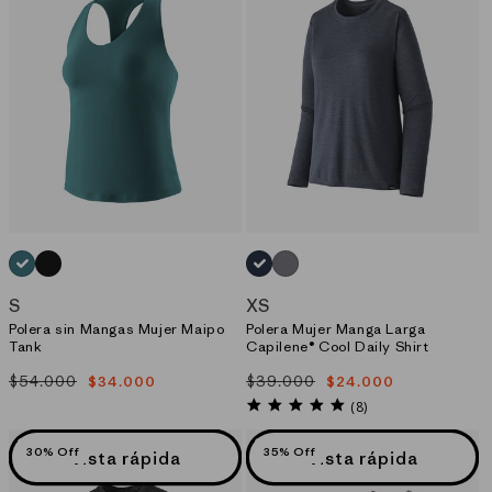
n
:
AZUL_(WLDB)
NEGRO_(BLK)
AZUL_(SBLX)
GRIS_(FEA)
S
XS
Polera sin Mangas Mujer Maipo
Polera Mujer Manga Larga
Tank
Capilene® Cool Daily Shirt
$54.000
$39.000
$34.000
$24.000
Precio
Precio
Precio
Precio
habitual
de
habitual
de
4.9
(8)
star
oferta
oferta
rating
30% Off
35% Off
Vista rápida
Vista rápida