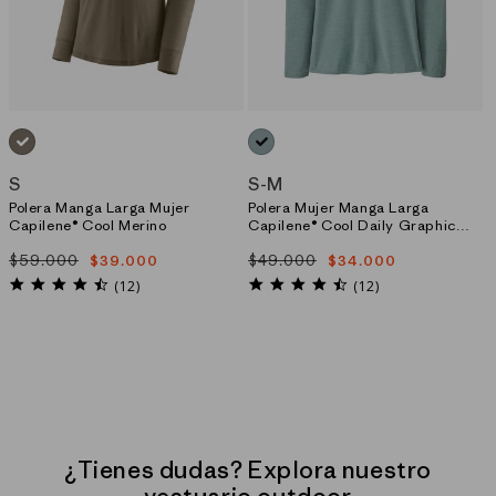
GRIS_(WNGY)
AZUL_(SKTX)
S
S
-
M
Polera Manga Larga Mujer
Polera Mujer Manga Larga
Capilene® Cool Merino
Capilene® Cool Daily Graphic
Shirt
$59.000
$49.000
$39.000
$34.000
Precio
Precio
Precio
Precio
habitual
de
habitual
de
4.5
4.6
(12)
(12)
star
star
oferta
oferta
rating
rating
¿Tienes dudas? Explora nuestro