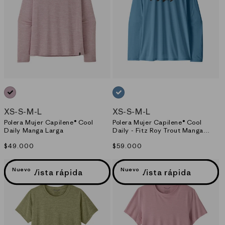
MORADO_(QVLT)
AZUL_(SHRX)
XS
-
S
-
M
-
L
XS
-
S
-
M
-
L
Polera Mujer Capilene® Cool
Polera Mujer Capilene® Cool
Daily Manga Larga
Daily - Fitz Roy Trout Manga
Larga
Precio
$49.000
Precio
$59.000
habitual
habitual
Nuevo
Nuevo
Vista rápida
Vista rápida