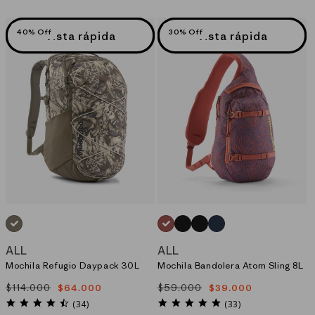
n
40% Off
30% Off
Vista rápida
Vista rápida
:
GRIS_(SPWI)
ROJO_(SRPO)
NEGRO_(KALB)
NEGRO_(BLK)
AZUL_(SMDB)
ALL
ALL
Mochila Refugio Daypack 30L
Mochila Bandolera Atom Sling 8L
$114.000
$59.000
$64.000
$39.000
Precio
Precio
Precio
Precio
habitual
de
habitual
de
4.7
4.8
(34)
(33)