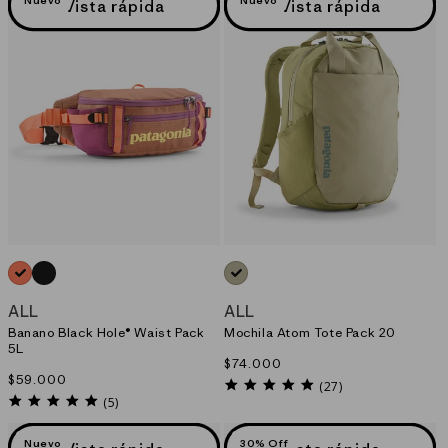
Vista rápida
Vista rápida
NARANJO_(PCHS)
NEGRO_(BOB)
VERDE_(WSTO)
ALL
ALL
Banano Black Hole® Waist Pack
Mochila Atom Tote Pack 20
5L
Precio
$74.000
Precio
$59.000
habitual
5.0
(27)
habitual
5.0
star
(5)
star
rating
rating
Nuevo
30% Off