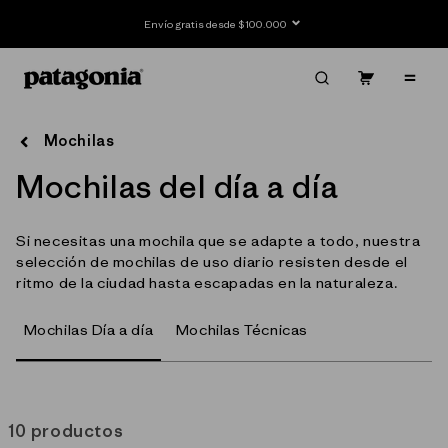
Ir
directamente
Envío gratis desde $100.000
al contenido
Carrito
Contenido
Mochilas
C
Mochilas del día a día
o
Si necesitas una mochila que se adapte a todo, nuestra
l
selección de mochilas de uso diario resisten desde el
e
ritmo de la ciudad hasta escapadas en la naturaleza.
c
Mochilas Día a día
Mochilas Técnicas
c
i
ó
10 productos