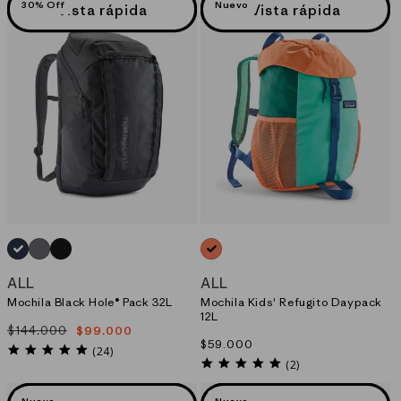
30% Off
Nuevo
Vista rápida
Vista rápida
AZUL_(SMFO)
GRIS_(NGRY)
NEGRO_(BOB)
NARANJO_(PCHS)
ALL
ALL
Mochila Black Hole® Pack 32L
Mochila Kids' Refugito Daypack
12L
$144.000
$99.000
Precio
Precio
Precio
$59.000
habitual
de
4.8
(24)
habitual
5.0
star
(2)
oferta
star
rating
rating
Nuevo
Nuevo