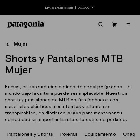
Ir
directamente
Envío gratis desde $100.000
al contenido
Carrito
Contenido
Mujer
C
Shorts y Pantalones MTB
o
Mujer
l
Ramas, calzas sudadas o pines de pedal peligrosos... el
e
mundo bajo la cintura puede ser implacable. Nuestros
c
shorts y pantalones de MTB están diseñados con
materiales elásticos, resistentes y altamente
c
transpirables, en distintos largos para mantener tu
comodidad sin importar la ruta o tu estilo de pedaleo.
i
ó
Pantalones y Shorts
Poleras
Equipamiento
Chaqu