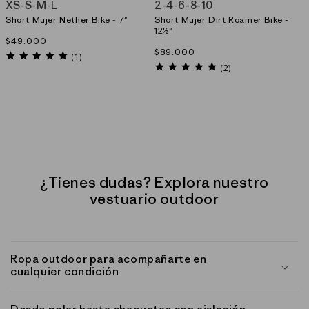
XS
-
S
-
M
-
L
2
-
4
-
6
-
8
-
10
Short Mujer Nether Bike - 7"
Short Mujer Dirt Roamer Bike -
12½"
Precio
$49.000
Precio
$89.000
habitual
5.0
(1)
habitual
5.0
star
(2)
star
rating
rating
¿Tienes dudas? Explora nuestro
vestuario outdoor
Ropa outdoor para acompañarte en
cualquier condición