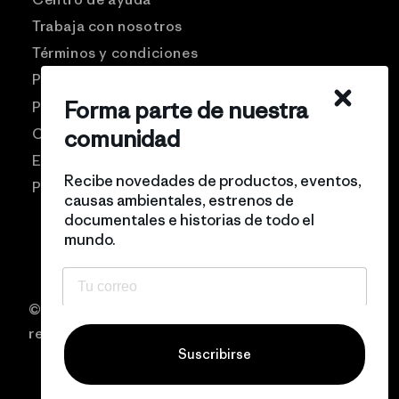
Trabaja con nosotros
Términos y condiciones
Patagonia USA
Forma parte de nuestra
Preguntas frecuentes
Comunidad Pro
comunidad
Eventos
Recibe novedades de productos, eventos,
Politicas de privacidad
causas ambientales, estrenos de
documentales e historias de todo el
mundo.
© 2026 Patagonia Chile Todos los derechos
reservados
Suscribirse
Filtrar y ordenar