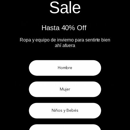
Sale
Mantenemos tu equipo
Hasta 40% Off ​
funcionando.
Ropa y equipo de invierno para sentirte bien
Visita Worn Wear
ahí afuera​
Hombre
Nos responsabilizamos de
Mujer
nuestro impacto.
Explora Nuestra Huella
Niños y Bebés