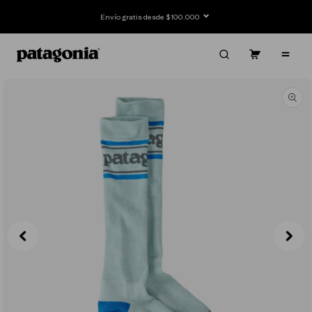
Ir
directamente
Envío gratis desde $100.000
al contenido
Carrito
Contenido
Ir
directamente
a la
información
del producto