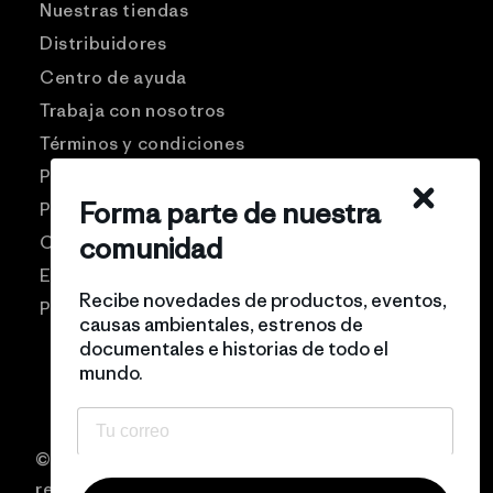
Nuestras tiendas
Distribuidores
Centro de ayuda
Trabaja con nosotros
Términos y condiciones
Patagonia USA
Forma parte de nuestra
Preguntas frecuentes
comunidad
Comunidad Pro
Eventos
Recibe novedades de productos, eventos,
Politicas de privacidad
causas ambientales, estrenos de
documentales e historias de todo el
mundo.
© 2026 Patagonia Chile Todos los derechos
reservados