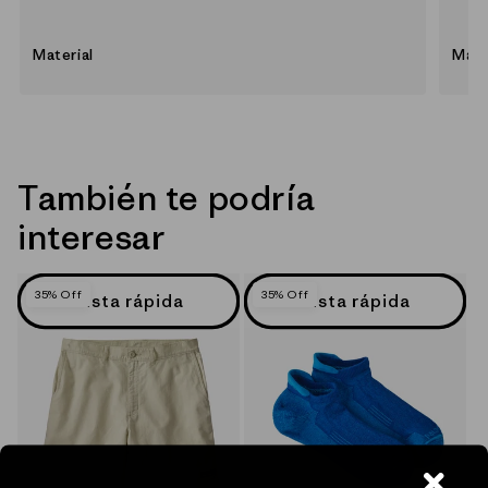
Material
Mate
También te podría
interesar
35% Off
35% Off
Vista rápida
Vista rápida