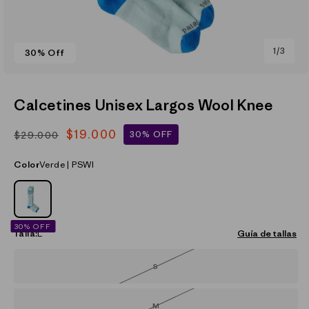
de
1
/
3
30% Off
Abrir
elemento
multimedia
Calcetines Unisex Largos Wool Knee
1
en
una
$19.000
30% OFF
$29.000
Precio
Precio
ventana
modal
habitual
de
Color
Verde | PSWI
oferta
VERDE_(PSWI)
30% OFF
Talla:
L
Guía de tallas
S
Variante
agotada
o
no
disponible
M
Variante