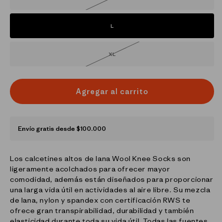
agotada
o
no
disponible
L
XL
Variante
agotada
o
no
disponible
Agregar al carrito
Envío gratis desde $100.000
Los calcetines altos de lana Wool Knee Socks son
ligeramente acolchados para ofrecer mayor
comodidad, además están diseñados para proporcionar
una larga vida útil en actividades al aire libre. Su mezcla
de lana, nylon y spandex con certificación RWS te
ofrece gran transpirabilidad, durabilidad y también
elasticidad durante toda su vida útil. Todas las fuentes