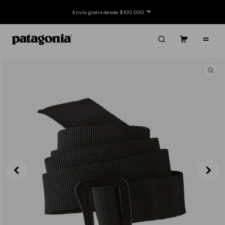
Ir
directamente
Envío gratis desde $100.000
al contenido
Carrito
Contenido
Ir
directamente
a la
información
del producto