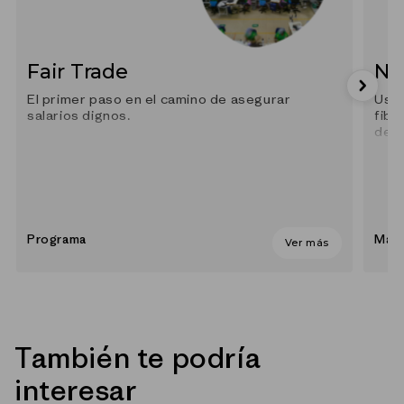
Fair Trade
Ny
El primer paso en el camino de asegurar
Usam
salarios dignos.
fibr
des
Programa
Mate
Ver más
También te podría
interesar