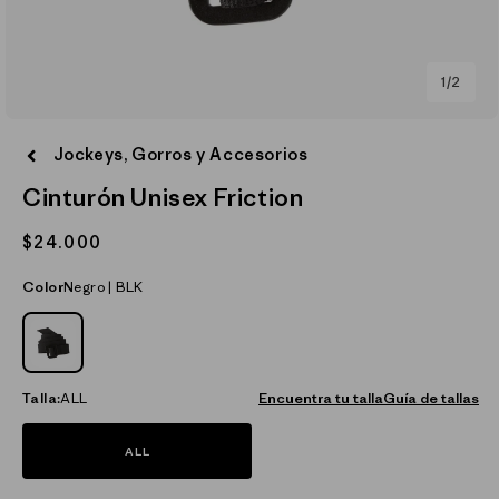
de
1
/
2
Abrir
elemento
Jockeys, Gorros y Accesorios
multimedia
1
Cinturón Unisex Friction
en
una
ventana
Precio
$24.000
modal
habitual
Color
Negro | BLK
NEGRO_(BLK)
Talla:
ALL
Encuentra tu talla
Guía de tallas
ALL