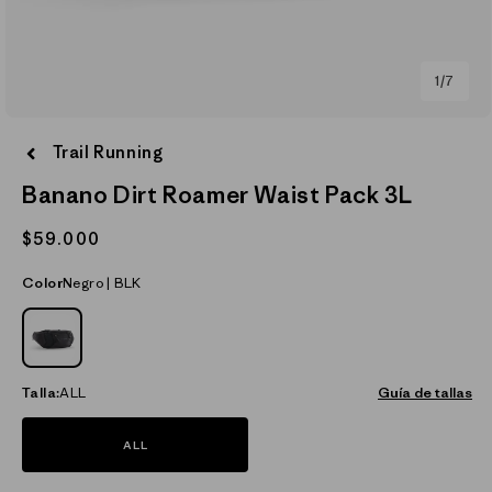
de
1
/
7
Abrir
elemento
Trail Running
multimedia
1
Banano Dirt Roamer Waist Pack 3L
en
una
ventana
Precio
$59.000
modal
habitual
Color
Negro | BLK
NEGRO_(BLK)
Talla:
ALL
Guía de tallas
ALL