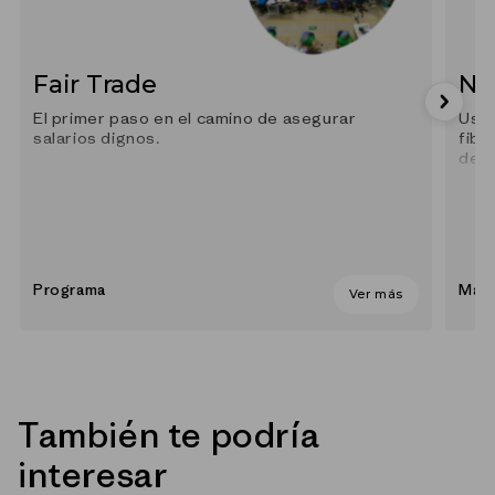
Fair Trade
Ny
El primer paso en el camino de asegurar
Usam
salarios dignos.
fibr
des
Programa
Mate
Ver más
También te podría
interesar