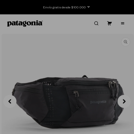
Ir
directamente
Envío gratis desde $100.000
al contenido
Carrito
Contenido
Ir
directamente
a la
información
del producto