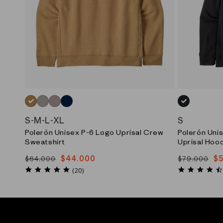
AMARILLO_(TNGO)
GRIS_(GLH)
MORADO_(STYM)
AZUL_(NENA)
NEGRO_(INB
S
-
M
-
L
-
XL
S
Polerón Unisex P-6 Logo Uprisal Crew
Polerón Unis
Sweatshirt
Uprisal Hoo
$44.000
$
$64.000
$79.000
Precio
Precio
Precio
Precio
4.8
habitual
de
habitual
de
(20)
star
oferta
oferta
rating