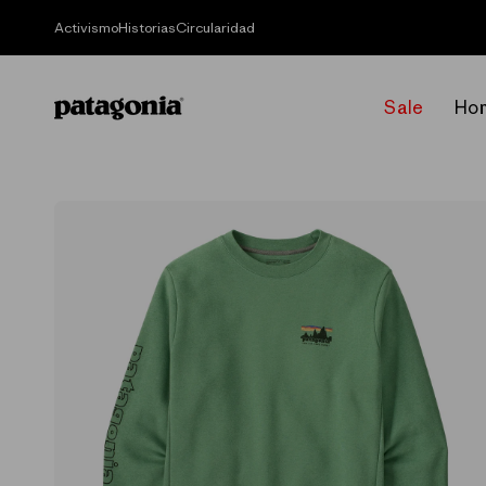
Ir
directamente
Activismo
Historias
Circularidad
al contenido
Sale
Ho
Ir
directamente
a la
información
del producto