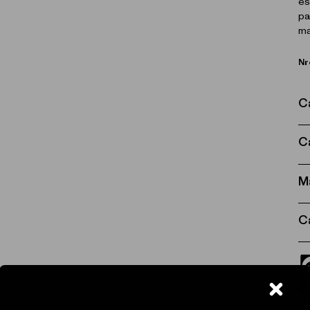
es
pa
ma
Nr
C
C
M
C