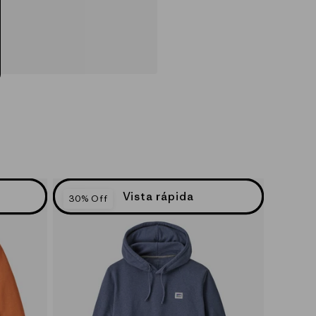
l
Vista rápida
30% Off