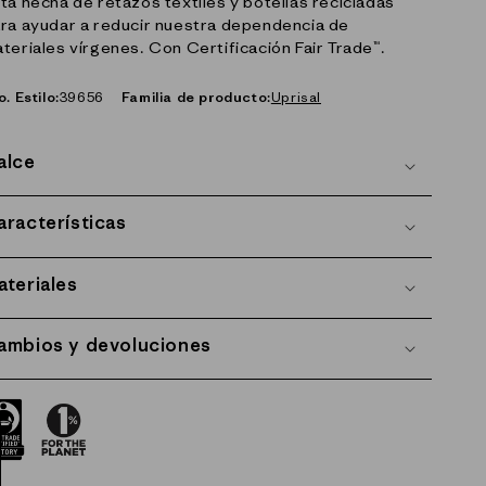
tá hecha de retazos textiles y botellas recicladas
ra ayudar a reducir nuestra dependencia de
teriales vírgenes. Con Certificación Fair Trade™.
o. Estilo:
39656
Familia de producto:
Uprisal
alce
aracterísticas
ateriales
ambios y devoluciones