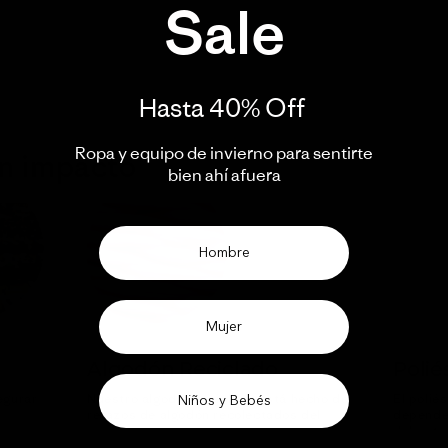
Sale
Hasta 40% Off ​
Ropa y equipo de invierno para sentirte
un impacto
bien ahí afuera​
Hombre
Mujer
Algodón Reciclado
Polié
egurar
Nuestro algodón reciclado está hecho de
El polié
Niños y Bebés
retazos de algodón recolectados del
depende
piso.
del petr