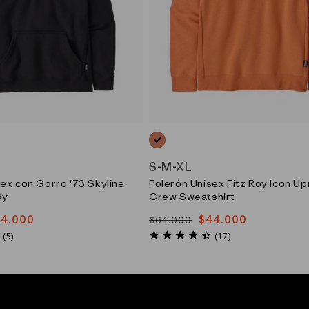
K)
NARANJO_(RKML)
S
-
M
-
XL
ex con Gorro '73 Skyline
Polerón Unisex Fitz Roy Icon Upr
dy
Crew Sweatshirt
54.000
$44.000
$64.000
Precio
Precio
4.4
4.7
habitual
de
(5)
(17)
star
star
oferta
rating
rating