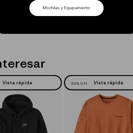
Mochilas y Equipamiento
Material
Materia
r más
nteresar
Vista rápida
Vista rápida
30% Off