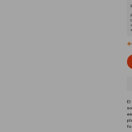
El
so
es
pl
fo