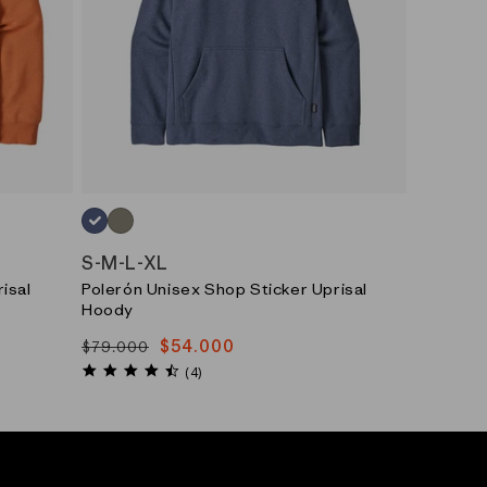
AZUL_(CUBL)
VERDE_(RVGN)
S
-
M
-
L
-
XL
isal
Polerón Unisex Shop Sticker Uprisal
Hoody
$54.000
$79.000
Precio
Precio
4.3
habitual
de
(4)
star
oferta
rating