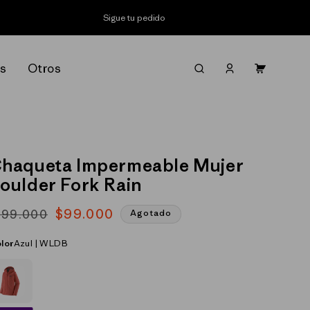
Sigue tu pedido
Iniciar
s
Otros
Carrito
sesión
haqueta Impermeable Mujer
oulder Fork Rain
$99.000
199.000
Agotado
recio
recio
abitual
e
lor
Azul | WLDB
ferta
ROJO_(PTRE)