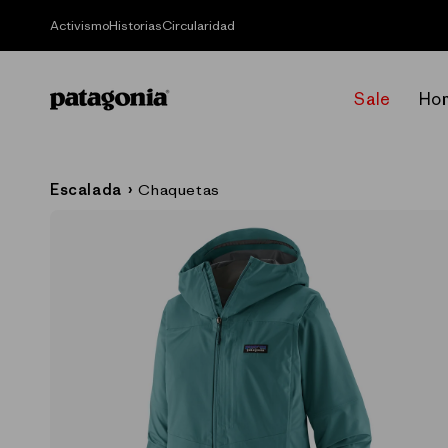
Ir
directamente
Activismo
Historias
Circularidad
al contenido
Sale
Ho
Escalada
›
Chaquetas
Ir
directamente
a la
información
del producto