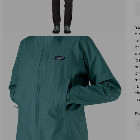
Ya
o 
im
br
di
id
nu
pr
me
li
He
Tr
Fe