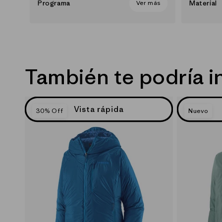
Programa
Material
Ver más
También te podría i
Vista rápida
30% Off
Nuevo