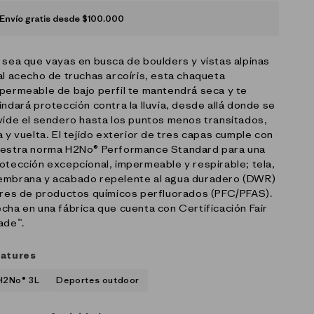
Envío gratis desde $100.000
 sea que vayas en busca de boulders y vistas alpinas
al acecho de truchas arcoíris, esta chaqueta
permeable de bajo perfil te mantendrá seca y te
indará protección contra la lluvia, desde allá donde se
vide el sendero hasta los puntos menos transitados,
a y vuelta. El tejido exterior de tres capas cumple con
estra norma H2No® Performance Standard para una
otección excepcional, impermeable y respirable; tela,
mbrana y acabado repelente al agua duradero (DWR)
bres de productos químicos perfluorados (PFC/PFAS).
cha en una fábrica que cuenta con Certificación Fair
ade™.
atures
H2No® 3L
Deportes outdoor