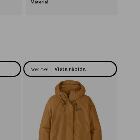
Material
Vista rápida
30% Off