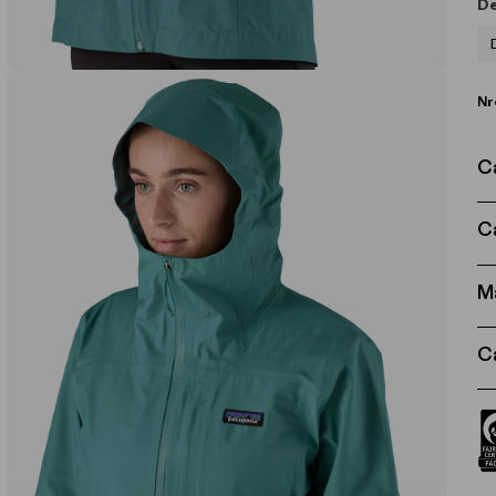
De
Nr
C
C
M
C