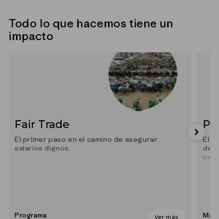
Todo lo que hacemos tiene un
impacto
Fair Trade
Po
El primer paso en el camino de asegurar
El p
salarios dignos.
depe
petr
Programa
Mate
Ver más