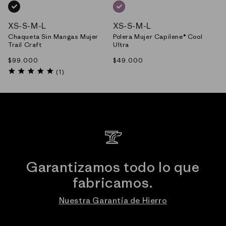
NEGRO_(BLK)
MORADO_(LQVX)
XS
-
S
-
M
-
L
XS
-
S
-
M
-
L
Chaqueta Sin Mangas Mujer
Polera Mujer Capilene® Cool
Trail Craft
Ultra
Precio
$99.000
Precio
$49.000
habitual
habitual
5.0
(1)
star
rating
Garantizamos todo lo que
fabricamos.
Nuestra Garantía de Hierro