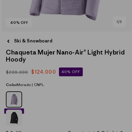
de
1
/
3
40% Off
Abrir
elemento
Ski & Snowboard
multimedia
1
Chaqueta Mujer Nano-Air® Light Hybrid
en
una
Hoody
ventana
modal
$124.000
40% OFF
$209.000
Precio
Precio
habitual
de
Color
Morado | CNPL
oferta
MORADO_(CNPL)
40% OFF
NEGRO_(BLK)