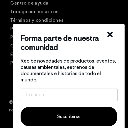
Centro de ayuda
Trabaja con nosotros
Términos y condiciones
Patagonia USA
Forma parte de nuestra
Preguntas frecuentes
comunidad
Comunidad Pro
Eventos
Recibe novedades de productos, eventos,
Politicas de privacidad
causas ambientales, estrenos de
documentales e historias de todo el
mundo.
© 2026 Patagonia Chile Todos los derechos
reservados
Suscribirse