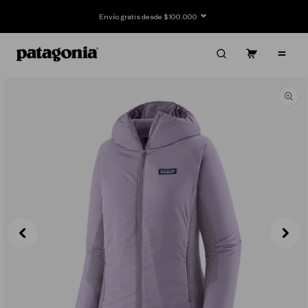
Ir
directamente
Envío gratis desde $100.000
al contenido
Carrito
Contenido
Ir
directamente
a la
información
del producto