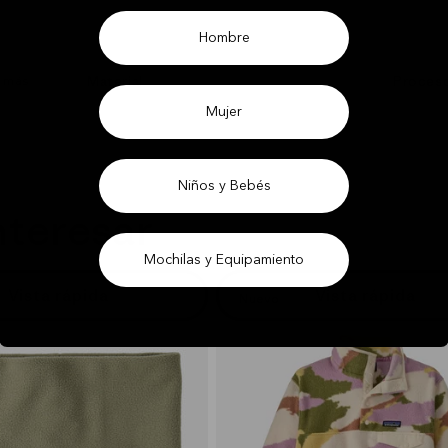
Hombre
Material
Proces
r más
Mujer
Niños y Bebés
nteresar
Mochilas y Equipamiento
Vista rápida
Vista rápida
Nuevo