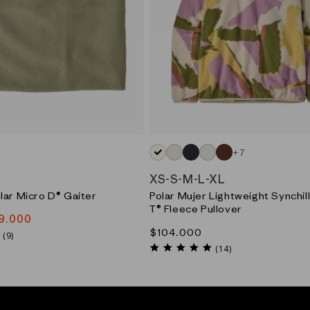
+7
GN)
BLK)
BLANCO_(SSNT)
BLANCO_(FLDO)
AZUL_(SNBE)
NEUTRO_(OLHP)
ROJO_(STVA)
XS
-
S
-
M
-
L
-
XL
lar Micro D® Gaiter
Polar Mujer Lightweight Synchil
T® Fleece Pullover
9.000
Precio
$104.000
5.0
(9)
star
habitual
4.9
(14)
rating
star
rating