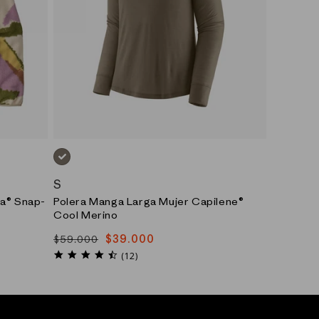
GRIS_(WNGY)
S
la® Snap-
Polera Manga Larga Mujer Capilene®
Cool Merino
$39.000
$59.000
Precio
Precio
4.5
habitual
de
(12)
star
oferta
rating