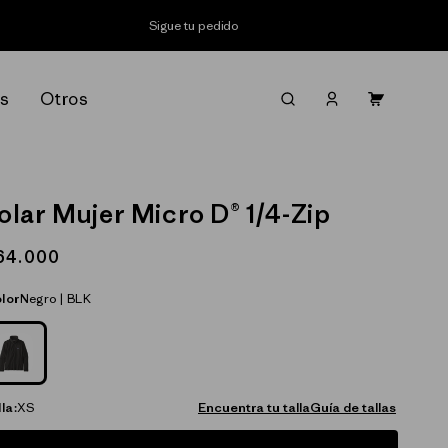
Sigue tu pedido
Iniciar
s
Otros
Carrito
sesión
olar Mujer Micro D® 1/4-Zip
recio
64.000
abitual
lor
Negro | BLK
NEGRO_(BLK)
la:
XS
Encuentra tu talla
Guía de tallas