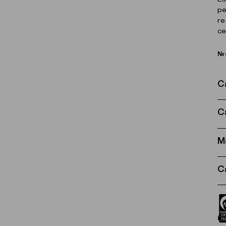
pe
re
ce
Nr
C
C
M
C