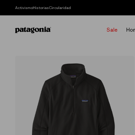
Ir
directamente
Activismo
Historias
Circularidad
al contenido
Sale
Ho
Ir
directamente
a la
información
del producto