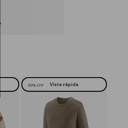
o
Vista rápida
30% Off