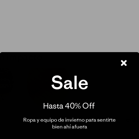
un impacto
Sale
Hasta 40% Off ​
Poliéster Reciclado
Teñid
Ropa y equipo de invierno para sentirte
bien ahí afuera​
egurar
El poliéster reciclado reduce nuestra
El teñid
dependencia de materiales derivados
pigmento
del petróleo.
plástico