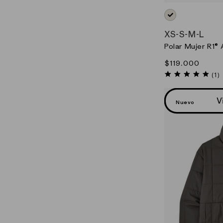
BLANCO_(WLWT)
XS
-
S
-
M
-
L
Polar Mujer R1® 
Precio
$119.000
habitual
5.0
(1)
sta
rat
V
Nuevo