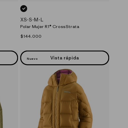
NEGRO_(BLK)
XS
-
S
-
M
-
L
Polar Mujer R1® CrossStrata
Precio
$144.000
habitual
Vista rápida
Nuevo