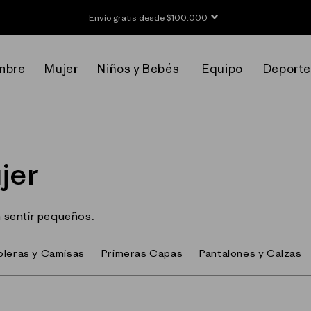
Envío gratis desde $100.000
mbre
Mujer
Niños y Bebés
Equipo
Deporte
jer
n sentir pequeños.
oleras y Camisas
Primeras Capas
Pantalones y Calzas