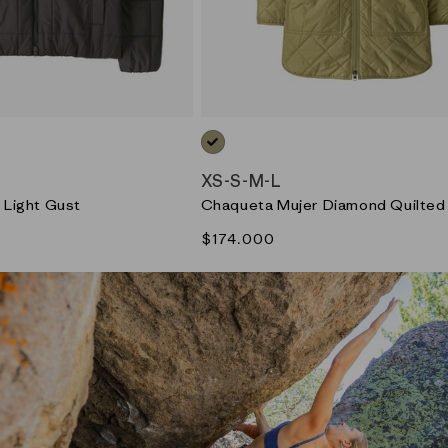
VERDE_(GMTG)
XS
-
S
-
M
-
L
 Light Gust
Chaqueta Mujer Diamond Quilted
Precio
$174.000
habitual