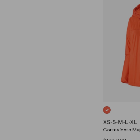
NARANJO_(ORPL
XS
-
S
-
M
-
L
-
XL
Cortaviento Muj