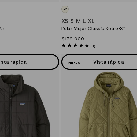
NEUTRO_(NLVI)
XS
-
S
-
M
-
L
-
XL
Air
Polar Mujer Classic Retro-X®
Precio
$179.000
habitual
5.0
(3)
r
star
ing
rating
ista rápida
Vista rápida
Nuevo