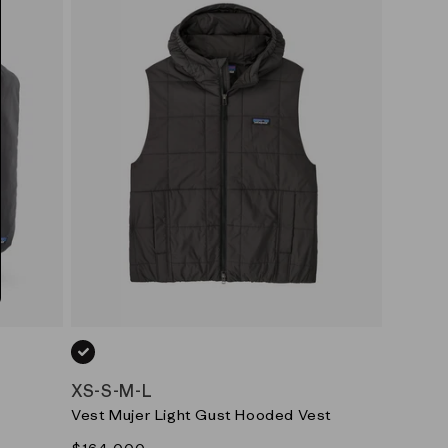
NEGRO_(BLK)
XS
-
S
-
M
-
L
Vest Mujer Light Gust Hooded Vest