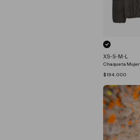
NEGRO_(BLK)
XS
-
S
-
M
-
L
Chaqueta Mujer
Precio
$194.000
habitual