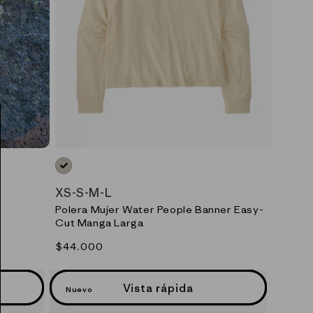
NEUTRO_(UDNL)
XS
-
S
-
M
-
L
Polera Mujer Water People Banner Easy-
Cut Manga Larga
Precio
$44.000
habitual
Vista rápida
Nuevo