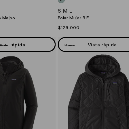
AZUL_(THI)
S
-
M
-
L
s Maipo
Polar Mujer R1®
Precio
$129.000
habitual
ista rápida
Vista rápida
eñado
Nuevo