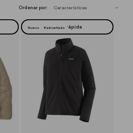
Ordenar por:
Vista rápida
Nuevo
Rediseñado