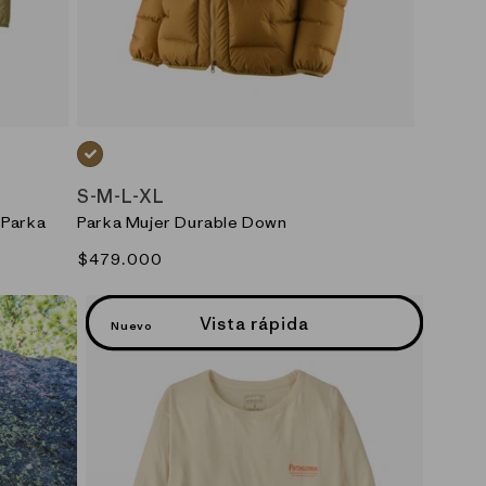
CAFE_(BCBN)
S
-
M
-
L
-
XL
 Parka
Parka Mujer Durable Down
Precio
$479.000
habitual
Vista rápida
Nuevo