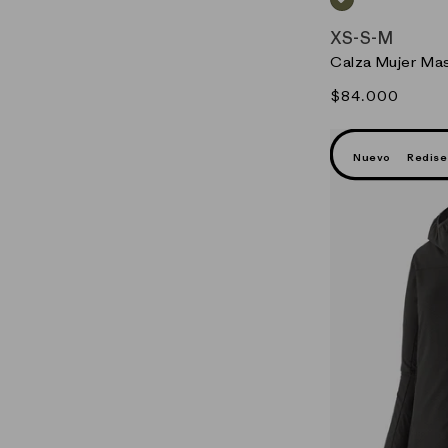
VERDE_(CPRG)
XS
-
S
-
M
Calza Mujer Ma
Precio
$84.000
habitual
V
Nuevo
Redis