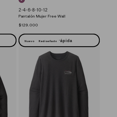
ROSADO_(FDMG)
2
-
4
-
6
-
8
-
10
-
12
Pantalón Mujer Free Wall
Precio
$129.000
habitual
Vista rápida
Nuevo
Rediseñado