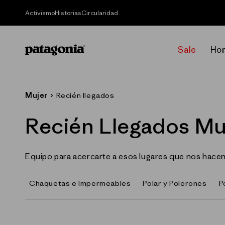
Ir
directamente
Activismo
Historias
Circularidad
al contenido
Sale
Ho
Mujer
›
Recién llegados
C
Recién Llegados Mu
o
Equipo para acercarte a esos lugares que nos hace
l
Chaquetas e Impermeables
Polar y Polerones
P
e
c