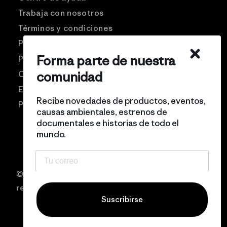
Trabaja con nosotros
Términos y condiciones
Patagonia USA
Forma parte de nuestra
Preguntas frecuentes
Comunidad Pro
comunidad
Eventos
Recibe novedades de productos, eventos,
Politicas de privacidad
causas ambientales, estrenos de
documentales e historias de todo el
mundo.
© 2026 Patagonia Chile Todos los derechos
reservados
Suscribirse
Filtrar y ordenar