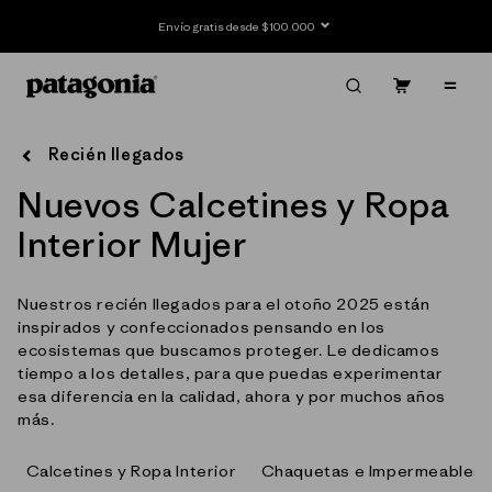
Ir
directamente
Envío gratis desde $100.000
al contenido
Carrito
Contenido
Recién llegados
C
Nuevos Calcetines y Ropa
o
Interior Mujer
l
Nuestros recién llegados para el otoño 2025 están
e
inspirados y confeccionados pensando en los
c
ecosistemas que buscamos proteger. Le dedicamos
tiempo a los detalles, para que puedas experimentar
c
esa diferencia en la calidad, ahora y por muchos años
más.
i
ó
Calcetines y Ropa Interior
Chaquetas e Impermeables