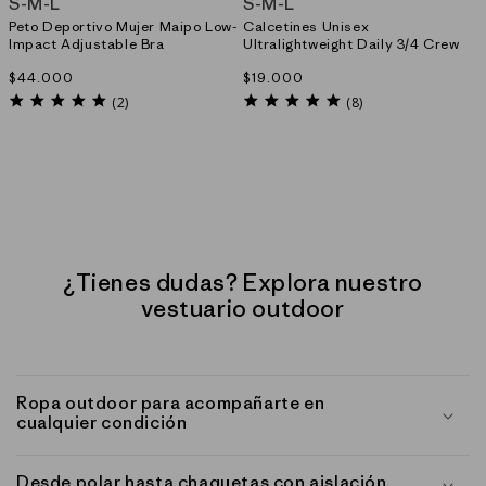
S
-
M
-
L
S
-
M
-
L
Peto Deportivo Mujer Maipo Low-
Calcetines Unisex
Impact Adjustable Bra
Ultralightweight Daily 3/4 Crew
Precio
$44.000
Precio
$19.000
habitual
habitual
5.0
4.8
(2)
(8)
star
star
rating
rating
¿Tienes dudas? Explora nuestro
vestuario outdoor
Ropa outdoor para acompañarte en
cualquier condición
Desde polar hasta chaquetas con aislación