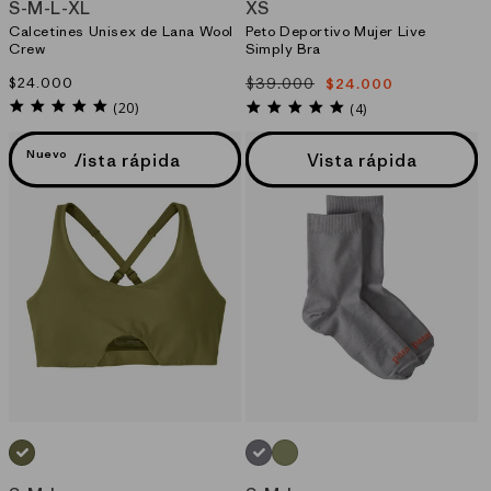
S
-
M
-
L
-
XL
XS
Calcetines Unisex de Lana Wool
Peto Deportivo Mujer Live
Crew
Simply Bra
Precio
$24.000
$39.000
$24.000
Precio
Precio
habitual
4.8
habitual
de
5.0
(20)
(4)
star
star
oferta
rating
rating
Nuevo
Vista rápida
Vista rápida
VERDE_(CPRG)
GRIS_(FEA)
VERDE_(BUGR)