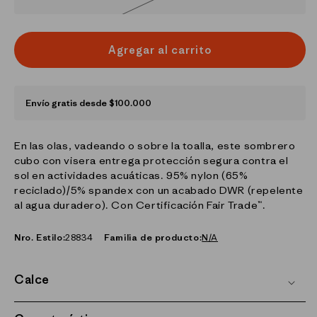
agotada
o
no
disponible
Agregar al carrito
Envío gratis desde $100.000
En las olas, vadeando o sobre la toalla, este sombrero
cubo con visera entrega protección segura contra el
sol en actividades acuáticas. 95% nylon (65%
reciclado)/5% spandex con un acabado DWR (repelente
al agua duradero). Con Certificación Fair Trade™.
Nro. Estilo:
28834
Familia de producto:
N/A
Calce