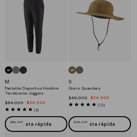
NEGRO_(BLK)
VERDE_(RVGN)
GRIS_(FGE)
NEUTRO_(CSC)
GRIS_(WNGY)
M
S
Pantalón Deportivo Hombre
Gorro Quandary
Terrebonne Joggers
$49.000
$34.000
Precio
Precio
$84.000
$54.000
Precio
Precio
habitual
de
5.0
(13)
habitual
de
5.0
star
oferta
(3)
star
oferta
rating
rating
35% Off
40% Off
Vista rápida
Vista rápida