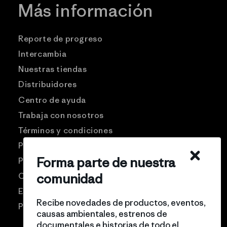
Más información
Reporte de progreso
Intercambia
Nuestras tiendas
Distribuidores
Centro de ayuda
Trabaja con nosotros
Términos y condiciones
Patagonia USA
Forma parte de nuestra
Preguntas frecuentes
comunidad
Comunidad Pro
Eventos
Recibe novedades de productos, eventos,
Politicas de privacidad
causas ambientales, estrenos de
documentales e historias de todo el