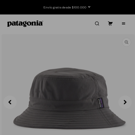
Ir
directamente
Envío gratis desde $100.000
al contenido
Carrito
Contenido
Ir
directamente
a la
información
del producto