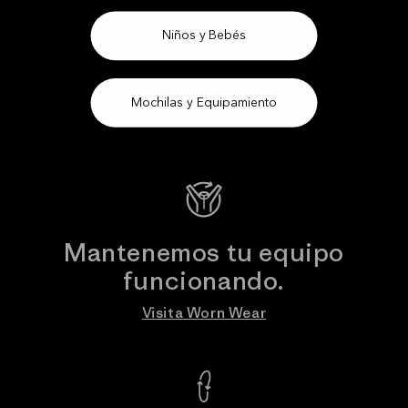
Niños y Bebés
Garantizamos todo lo que
fabricamos.
Mochilas y Equipamiento
Nuestra Garantía de Hierro
Mantenemos tu equipo
funcionando.
Visita Worn Wear