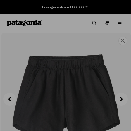
Ir
directamente
Envío gratis desde $100.000
al contenido
Carrito
Contenido
Ir
directamente
a la
información
del producto