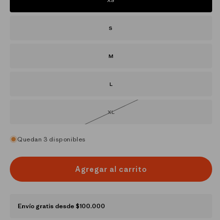
XS
S
M
L
XL
Variante
agotada
o
no
disponible
Quedan 3 disponibles
Agregar al carrito
Envío gratis desde $100.000