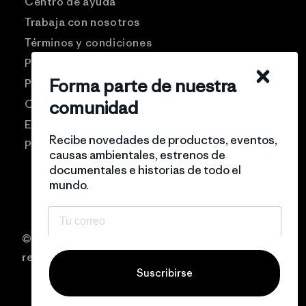
Centro de ayuda
Trabaja con nosotros
Términos y condiciones
Patagonia USA
Forma parte de nuestra
Preguntas frecuentes
comunidad
Comunidad Pro
Eventos
Recibe novedades de productos, eventos,
Politicas de privacidad
causas ambientales, estrenos de
documentales e historias de todo el
mundo.
© 2026 Patagonia Chile Todos los derechos
reservados
Suscribirse