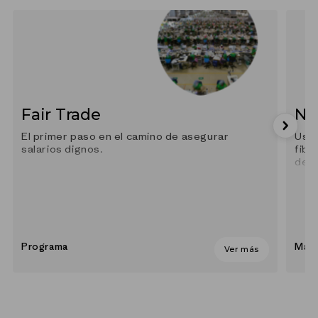
Q&A
Fair Trade
Ny
El primer paso en el camino de asegurar
Usam
salarios dignos.
fibr
des
Programa
Mate
Ver más