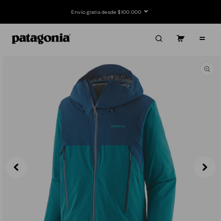
Ir
directamente
Envío gratis desde $100.000
al contenido
Carrito
Contenido
Ir
directamente
a la
información
del producto