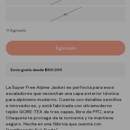
agotada
o
no
disponible
XL
Variante
agotada
o
no
disponible
Agotado
Agotado
Envío gratis desde $100.000
La Super Free Alpine Jacket es perfecta para esos
escaladores que necesitan una capa exterior técnica
para alpinismo moderno. Cuenta con detalles sencillos
e innovadores, y está fabricada con ultramoderno
tejido GORE-TEX de tres capas, libre de PFC; esta
Chaqueta te protege de la tormenta y te mantiene
seguro. Hecha en una fábrica que cuenta con
Certificación Fair Trade™.