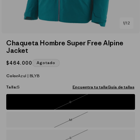
de
1
/
12
Abrir
elemento
Chaqueta Hombre Super Free Alpine
multimedia
Jacket
1
en
una
Precio
$464.000
Agotado
ventana
modal
habitual
Color
Azul | BLYB
Talla:
S
Encuentra tu talla
Guía de tallas
S
Variante
agotada
o
no
disponible
M
Variante
agotada
o
no
disponible
L
Variante