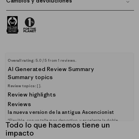
Cambios y devoluciones
Overall rating:
5.0 / 5 from 1 reviews.
AI Generated Review Summary
Summary topics
Review topics:
[].
Review highlights
Reviews
la nueva version de la antigua Ascencionist
"Flexible, con un talle mas deportivo, y excelente la doble
Todo lo que hacemos tiene un
manga y los detalles del gorro hacen una excelente
combinacion para dias tormentosos"
impacto
—
Andrés B.
(
5/5
)