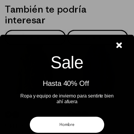
También te podría
interesar
Nuevo
Vista rápida
Vista rápida
Sale
Hasta 40% Off ​
Ropa y equipo de invierno para sentirte bien
ahí afuera​
VERDE_(CPRG)
NEGRO_(BLK)
AZUL_(CUBL)
NEGRO_(BLK)
AZUL_(ENLB)
Hombre
S
-
M
-
L
-
XL
S
-
M
-
L
Chaqueta Impermeable
Chaqueta Impermeable Mujer