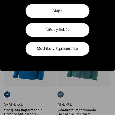
Hombre Triolet Jacket
Triolet
Precio
$354.000
Precio
$354.000
Mujer
habitual
habitual
5.0
5.0
(15)
(4)
star
star
rating
rating
40% Off
30% Off
Vista rápida
Vista rápida
Niños y Bebés
Mochilas y Equipamiento
AZUL_(ENLB)
AZUL_(WLDB)
S
-
M
-
L
-
XL
M
-
L
-
XL
Chaqueta Impermeable
Chaqueta Impermeable
Hombre M10® Anorak
Hombre M10® Storm