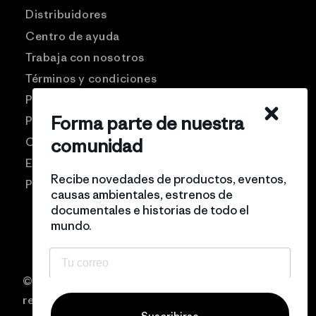
Distribuidores
Centro de ayuda
Trabaja con nosotros
Términos y condiciones
Patagonia USA
Forma parte de nuestra
Preguntas frecuentes
comunidad
Comunidad Pro
Eventos
Recibe novedades de productos, eventos,
Politicas de privacidad
causas ambientales, estrenos de
documentales e historias de todo el
mundo.
© 2026 Patagonia Chile Todos los derechos
reservados