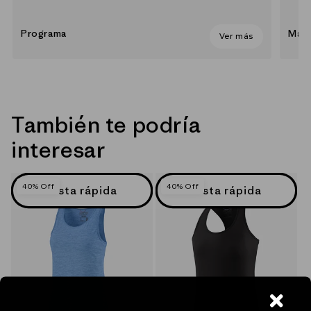
Programa
Mate
Ver más
También te podría
interesar
40% Off
40% Off
Vista rápida
Vista rápida