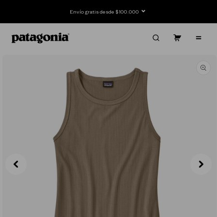
Ir
directamente
Envío gratis desde $100.000
al contenido
Carrito
Contenido
Ir
directamente
a la
información
del producto