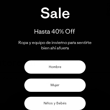
Sale
Hasta 40% Off ​
Ropa y equipo de invierno para sentirte
bien ahí afuera​
nteresar
Hombre
Vista rápida
Vista rápida
30% Off
Mujer
Niños y Bebés