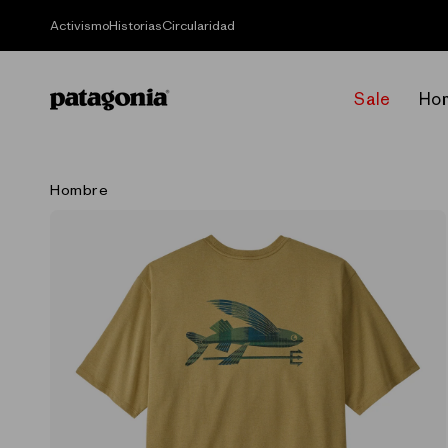
Ir
directamente
Activismo
Historias
Circularidad
al contenido
Sale
Ho
Hombre
Ir
directamente
a la
información
del producto