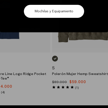
Mochilas y Equipamiento
)
VERDE_(PNGR)
S
re Line Logo Ridge Pocket
Polerón Mujer Hemp Sweatshir
i-Tee®
$59.000
$89.000
Precio
Precio
24.000
5.0
habitual
de
(1)
star
5.0
(4)
oferta
rating
star
rating