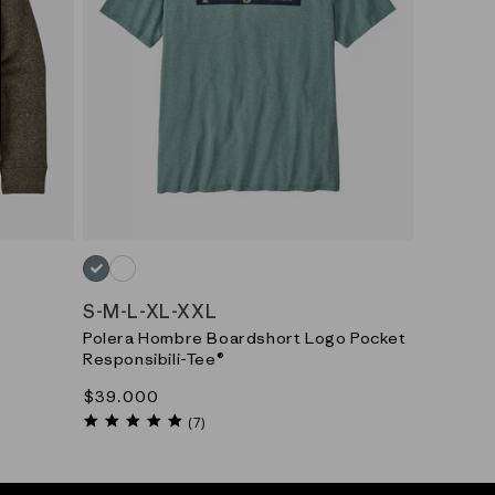
AZUL_(BLSG)
BLANCO_(WHI)
S
-
M
-
L
-
XL
-
XXL
t
Polera Hombre Boardshort Logo Pocket
Responsibili-Tee®
Precio
$39.000
habitual
4.9
(7)
star
rating