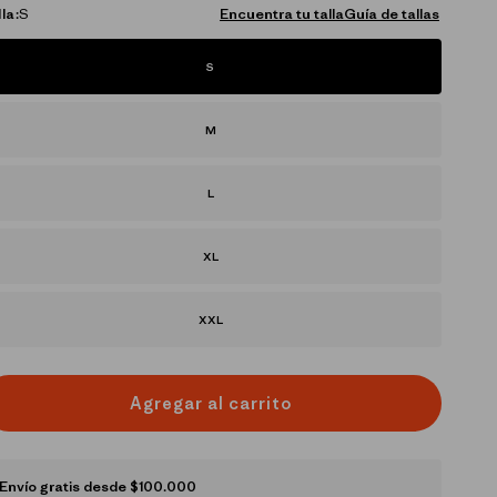
la:
S
Encuentra tu talla
Guía de tallas
S
M
L
XL
XXL
Agregar al carrito
Envío gratis desde $100.000