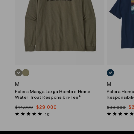
VERDE_(RVGN)
VERDE_(GMTG)
AZUL_(LMBE
M
M
Polera Manga Larga Hombre Home
Polera Homb
Water Trout Responsibili-Tee®
Responsibil
$29.000
$
$44.000
$39.000
Precio
Precio
Precio
Precio
5.0
habitual
de
habitual
de
(10)
star
oferta
oferta
rating