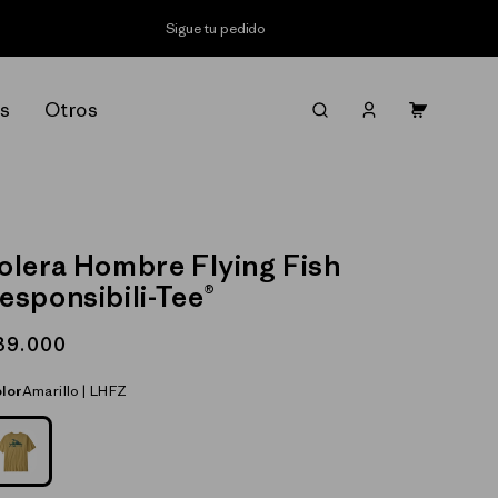
Sigue tu pedido
Iniciar
s
Otros
Carrito
sesión
olera Hombre Flying Fish
esponsibili-Tee®
recio
39.000
abitual
lor
Amarillo | LHFZ
AMARILLO_(LHFZ)