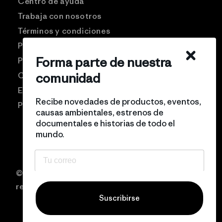
Centro de ayuda
Trabaja con nosotros
Términos y condiciones
Patagonia USA
Forma parte de nuestra
Preguntas frecuentes
comunidad
Comunidad Pro
Eventos
Recibe novedades de productos, eventos,
Politicas de privacidad
causas ambientales, estrenos de
documentales e historias de todo el
mundo.
© 2026 Patagonia Chile Todos los derechos
reservados
Suscribirse