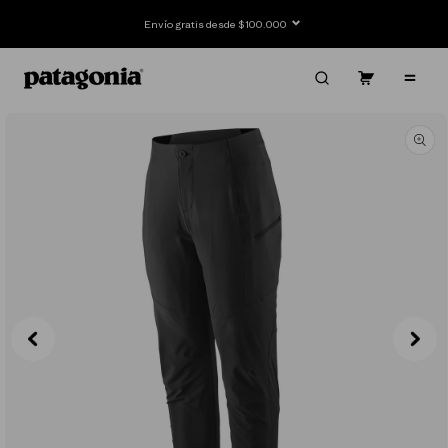
Ir
directamente
Envío gratis desde $100.000
al contenido
Carrito
Contenido
Ir
directamente
a la
información
del producto