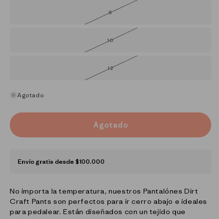
no
disponible
8
Variante
agotada
o
no
disponible
10
Variante
agotada
o
no
disponible
12
Variante
agotada
o
no
disponible
Agotado
Agotado
Envío gratis desde $100.000
No importa la temperatura, nuestros Pantalónes Dirt
Craft Pants son perfectos para ir cerro abajo e ideales
para pedalear. Están diseñados con un tejido que