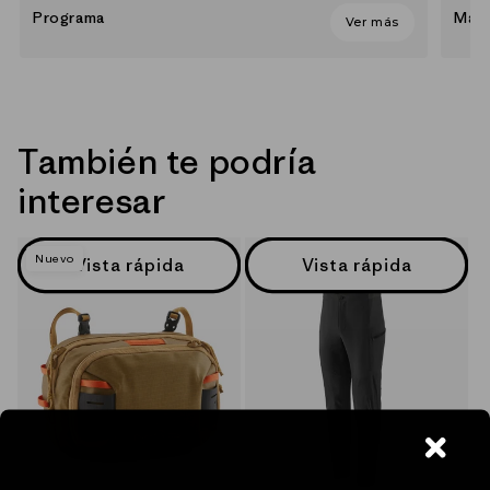
Programa
Mate
Ver más
También te podría
interesar
Nuevo
Vista rápida
Vista rápida