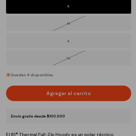
disponible
S
M
Variante
agotada
o
no
disponible
L
XL
Variante
agotada
o
no
disponible
Quedan 4 disponibles
Agregar al carrito
Envío gratis desde $100.000
El R1® Thermal Full-Zip Hoody es un polar técnico