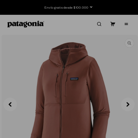
Ir
directamente
Envío gratis desde $100.000
al contenido
Carrito
Contenido
Ir
directamente
a la
información
del producto