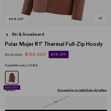
de
1
/
6
40% Off
Abrir
elemento
Ski & Snowboard
multimedia
1
Polar Mujer R1® Thermal Full-Zip Hoody
en
una
ventana
$104.000
modal
40% OFF
$174.000
Precio
Precio
habitual
de
Color
Morado | DLMA
oferta
MORADO_(DLMA)
40% OFF
Talla:
S
Encuentra tu talla
Guía de tallas
XS
Variante
agotada
o
no