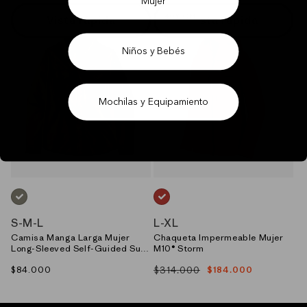
Mujer
rating
40% Off
Vista rápida
Vista rápida
Niños y Bebés
Mochilas y Equipamiento
VERDE_(RVGN)
ROJO_(MADR)
S
-
M
-
L
L
-
XL
Camisa Manga Larga Mujer
Chaqueta Impermeable Mujer
Long-Sleeved Self-Guided Sun
M10® Storm
Shirt
Precio
$84.000
$314.000
$184.000
Precio
Precio
habitual
habitual
de
oferta