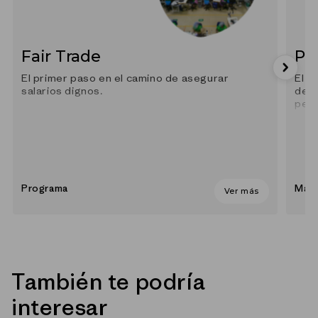
Fair Trade
Po
El primer paso en el camino de asegurar
El p
salarios dignos.
depe
petr
Programa
Mate
Ver más
También te podría
interesar