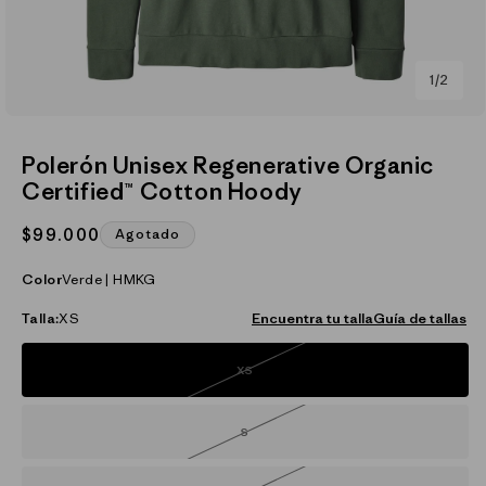
de
1
/
2
Abrir
elemento
multimedia
Polerón Unisex Regenerative Organic
1
Certified™ Cotton Hoody
en
una
ventana
Precio
$99.000
Agotado
modal
habitual
Color
Verde | HMKG
Talla:
XS
Encuentra tu talla
Guía de tallas
XS
Variante
agotada
o
no
disponible
S
Variante
agotada
o
no
disponible