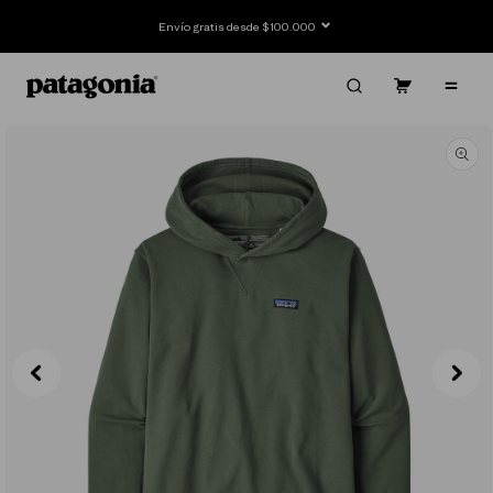
Ir
directamente
Envío gratis desde $100.000
al contenido
Carrito
Contenido
Ir
directamente
a la
información
del producto