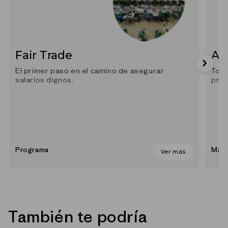
Fair Trade
Al
El primer paso en el camino de asegurar
Todo
salarios dignos.
prác
Programa
Mate
Ver más
También te podría