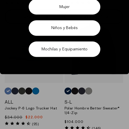
habitual
4.9
habitual
de
5.0
(101)
(1)
Mujer
star
star
oferta
rating
rating
35% Off
Vista rápida
Vista rápida
Niños y Bebés
Mochilas y Equipamiento
AZUL_(ABNB)
AZUL_(NVYB)
GRIS_(FGE)
NEGRO_(BLK)
BLANCO_(WVLB)
AZUL_(NENA)
NEGRO_(BLK)
AZUL_(SSKN)
GRIS_(STH)
ALL
S
-
L
Jockey P-6 Logo Trucker Hat
Polar Hombre Better Sweater®
1/4-Zip
$34.000
$22.000
Precio
Precio
Precio
$104.000
habitual
de
4.7
(95)
habitual
4.5
star
(146)
oferta