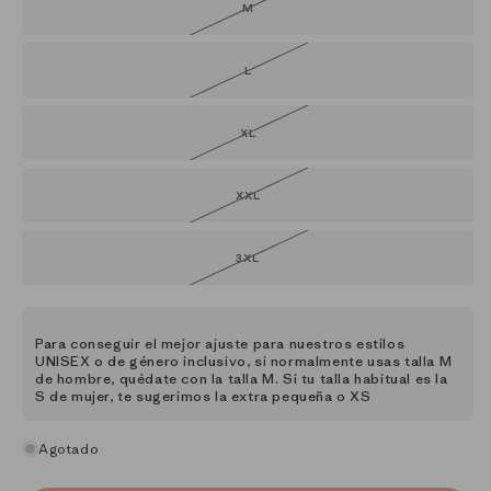
M
Variante
agotada
o
no
disponible
L
Variante
agotada
o
no
disponible
XL
Variante
agotada
o
no
disponible
XXL
Variante
agotada
o
no
disponible
3XL
Variante
agotada
o
no
disponible
Para conseguir el mejor ajuste para nuestros estilos
UNISEX o de género inclusivo, si normalmente usas talla M
de hombre, quédate con la talla M. Si tu talla habitual es la
S de mujer, te sugerimos la extra pequeña o XS
Agotado