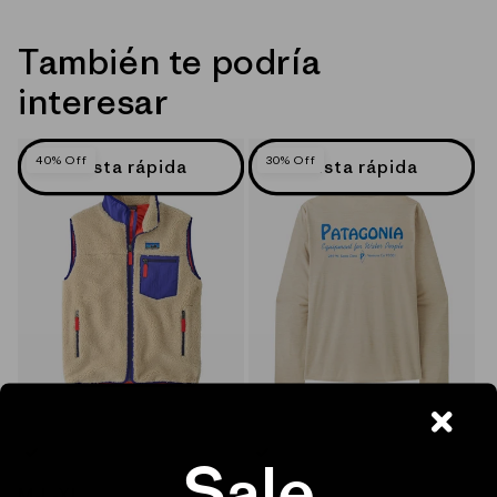
También te podría
interesar
40% Off
30% Off
Vista rápida
Vista rápida
Sale
NEUTRO_(DNAT)
AZUL_(DNSE)
NEUTRO_(WBPX)
M
-
L
-
XL
XL