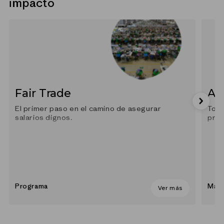
impacto
Fair Trade
Al
El primer paso en el camino de asegurar
Todo
salarios dignos.
prác
Programa
Mate
Ver más