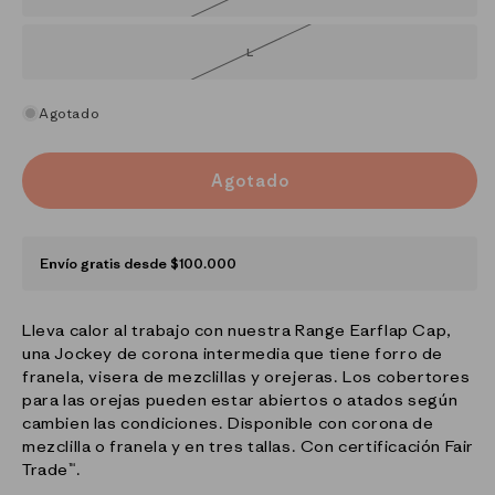
agotada
o
no
disponible
L
Variante
agotada
o
no
disponible
Agotado
Agotado
Envío gratis desde $100.000
Lleva calor al trabajo con nuestra Range Earflap Cap,
una Jockey de corona intermedia que tiene forro de
franela, visera de mezclillas y orejeras. Los cobertores
para las orejas pueden estar abiertos o atados según
cambien las condiciones. Disponible con corona de
mezclilla o franela y en tres tallas. Con certificación Fair
Trade™.