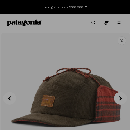
Ir
directamente
Envío gratis desde $100.000
al contenido
Carrito
Contenido
Ir
directamente
a la
información
del producto