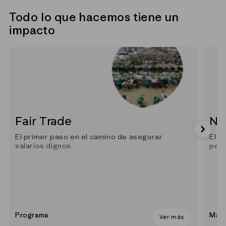
Todo lo que hacemos tiene un
impacto
Fair Trade
Ne
El primer paso en el camino de asegurar
El m
salarios dignos.
pesc
Programa
Mate
Ver más