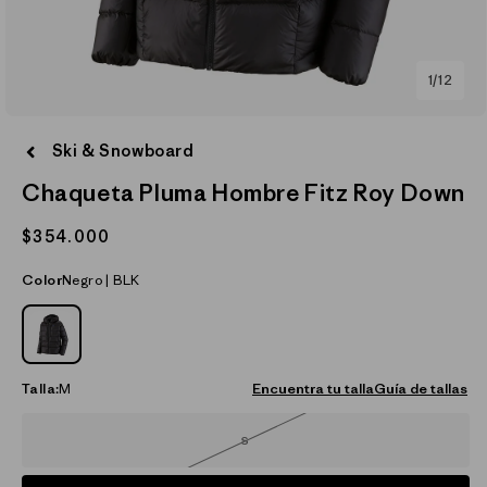
de
1
/
12
Abrir
elemento
Ski & Snowboard
multimedia
1
Chaqueta Pluma Hombre Fitz Roy Down
en
una
ventana
Precio
$354.000
modal
habitual
Color
Negro | BLK
NEGRO_(BLK)
Talla:
M
Encuentra tu talla
Guía de tallas
S
Variante
agotada
o
no