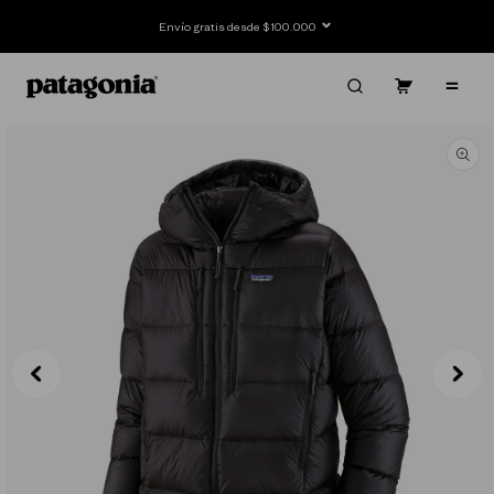
Ir
directamente
Envío gratis desde $100.000
al contenido
Carrito
Contenido
Ir
directamente
a la
información
del producto