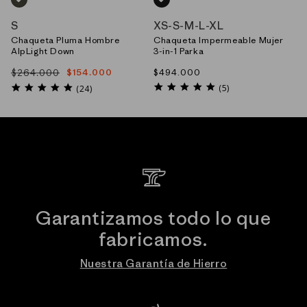
VERDE_(PNGR)
NEGRO_(BLK)
S
XS
-
S
-
M
-
L
-
XL
Chaqueta Pluma Hombre
Chaqueta Impermeable Mujer
AlpLight Down
3-in-1 Parka
$264.000
Precio
$494.000
$154.000
Precio
Precio
habitual
5.0
habitual
de
4.9
(5)
(24)
star
star
oferta
rating
rating
Garantizamos todo lo que
fabricamos.
Nuestra Garantía de Hierro