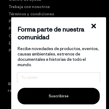
Trabaja con nosotros
Términos y condiciones
Patagonia USA
Forma parte de nuestra
Preguntas frecuentes
comunidad
Comunidad Pro
Eventos
Recibe novedades de productos, eventos,
Politicas de privacidad
causas ambientales, estrenos de
documentales e historias de todo el
mundo.
© 2026 Patagonia Chile Todos los derechos
reservados
Suscribirse