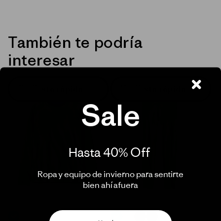
También te podría
interesar
35% Off
30% Off
Vista rápida
Vista rápida
Sale
Hasta 40% Off ​
Ropa y equipo de invierno para sentirte
bien ahí afuera​
VERDE_(ELGR)
VERDE_(ELGR)
MORADO_(HAZP)
AZUL_(HMDO)
AZUL_(NENA)
MORADO_(STMA)