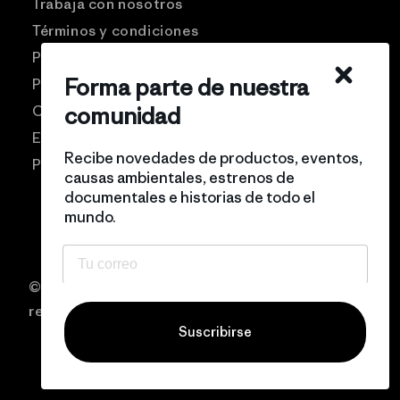
Trabaja con nosotros
Términos y condiciones
Patagonia USA
Forma parte de nuestra
Preguntas frecuentes
comunidad
Comunidad Pro
Eventos
Recibe novedades de productos, eventos,
Politicas de privacidad
causas ambientales, estrenos de
documentales e historias de todo el
mundo.
© 2026 Patagonia Chile Todos los derechos
reservados
Suscribirse