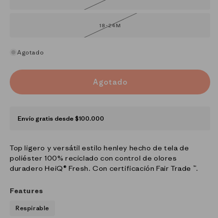
agotada
o
no
disponible
18-24M
Variante
agotada
o
no
disponible
Agotado
Agotado
Envío gratis desde $100.000
Top ligero y versátil estilo henley hecho de tela de
poliéster 100% reciclado con control de olores
duradero HeiQ® Fresh. Con certificación Fair Trade ™.
Features
Respirable