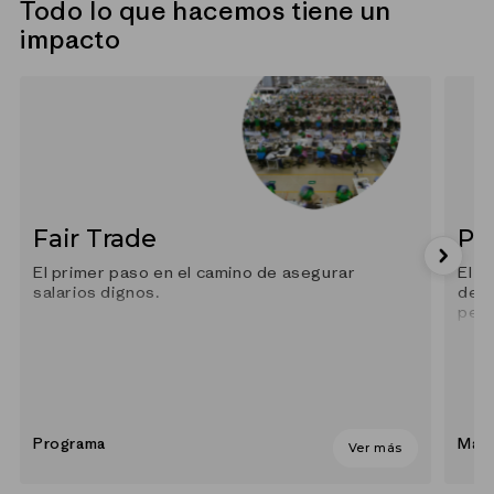
Todo lo que hacemos tiene un
impacto
Fair Trade
Po
El primer paso en el camino de asegurar
El p
salarios dignos.
depe
petr
Programa
Mate
Ver más