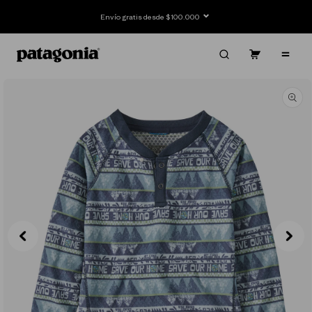
Ir
directamente
Envío gratis desde $100.000
al contenido
Carrito
Contenido
Ir
directamente
a la
información
del producto