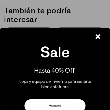
También te podría
interesar
30% Off
Vista rápida
Vista rápida
Sale
Hasta 40% Off ​
Ropa y equipo de invierno para sentirte
bien ahí afuera​
AMARILLO_(TNGO)
NEGRO_(BLK)
XS
-
S
-
M
XS
-
S
-
M
-
L
-
XL
Hombre