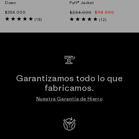
Down
Puff® Jacket
Precio
$354.000
$234.000
$114.000
Precio
Precio
habitual
4.9
habitual
de
4.8
(18)
(12)
star
star
oferta
rating
rating
Garantizamos todo lo que
fabricamos.
Nuestra Garantía de Hierro