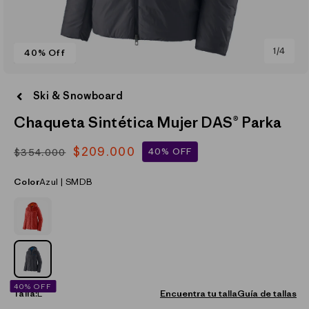
de
1
/
4
40% Off
Abrir
elemento
Ski & Snowboard
multimedia
1
Chaqueta Sintética Mujer DAS® Parka
en
una
ventana
$209.000
modal
40% OFF
$354.000
Precio
Precio
habitual
de
Color
Azul | SMDB
oferta
ROJO_(AMRE)
AZUL_(SMDB)
40% OFF
Talla:
L
Encuentra tu talla
Guía de tallas