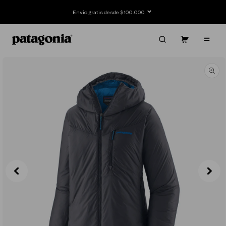
Ir
directamente
Envío gratis desde $100.000
al contenido
Carrito
Contenido
Ir
directamente
a la
información
del producto