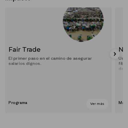
Fair Trade
Ny
El primer paso en el camino de asegurar
Usam
salarios dignos.
fibr
des
Programa
Mate
Ver más