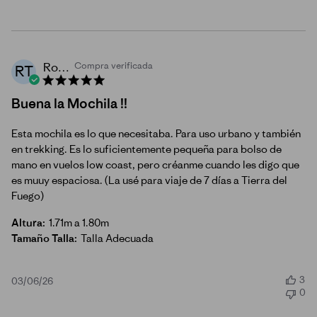
publicación
Rodrigo T.
Compra verificada
RT
Buena la Mochila !!
Esta mochila es lo que necesitaba. Para uso urbano y también
en trekking. Es lo suficientemente pequeña para bolso de
mano en vuelos low coast, pero créanme cuando les digo que
es muuy espaciosa. (La usé para viaje de 7 días a Tierra del
Fuego)
Altura:
1.71m a 1.80m
Tamaño Talla:
Talla Adecuada
3
Fecha
03/06/26
0
de
publicación