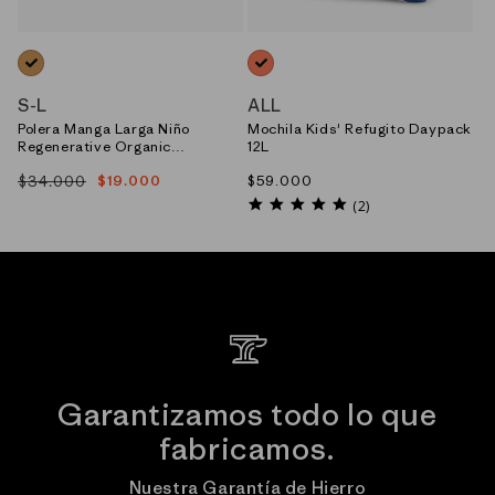
NARANJO_(FHMA)
NARANJO_(PCHS)
S
-
L
ALL
Polera Manga Larga Niño
Mochila Kids' Refugito Daypack
Regenerative Organic
12L
Certified™ Cotton Graphic
$34.000
Precio
$59.000
$19.000
Precio
Precio
habitual
5.0
habitual
de
(2)
star
oferta
rating
Garantizamos todo lo que
fabricamos.
Nuestra Garantía de Hierro