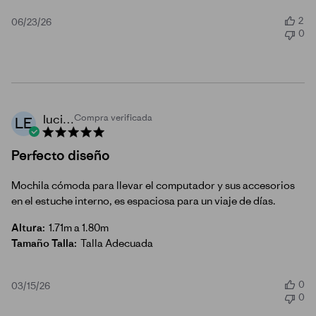
2
Fecha
06/23/26
0
de
publicación
lucia e.
Compra verificada
LE
Perfecto diseño
Mochila cómoda para llevar el computador y sus accesorios
en el estuche interno, es espaciosa para un viaje de días.
Altura:
1.71m a 1.80m
Tamaño Talla:
Talla Adecuada
0
Fecha
03/15/26
0
de