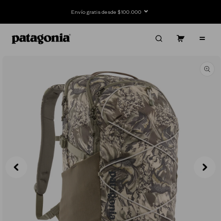
Ir
directamente
Envío gratis desde $100.000
al contenido
Carrito
Contenido
Ir
directamente
a la
información
del producto