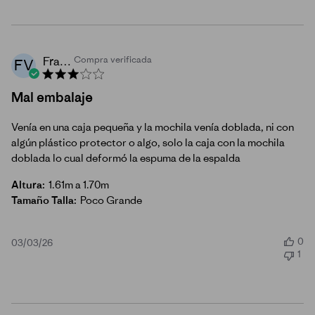
Franco V.
Compra verificada
FV
Mal embalaje
Venía en una caja pequeña y la mochila venía doblada, ni con
algún plástico protector o algo, solo la caja con la mochila
doblada lo cual deformó la espuma de la espalda
Altura:
1.61m a 1.70m
Tamaño Talla:
Poco Grande
0
Fecha
03/03/26
1
de
publicación