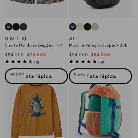
AZUL_(WBTI)
NEGRO_(BOB)
AZUL_(TPBL)
AZUL_(SMDB)
AMARILLO_(MBYE)
NEGRO_(BLK)
VERDE_(LNGR)
S
-
M
-
L
-
XL
ALL
Shorts Hombres Baggies™ - 7"
Mochila Refugio Daypack 26L
$54.000
$94.000
$29.000
$54.000
Precio
Precio
Precio
Precio
habitual
de
habitual
de
4.5
4.8
(8)
(58)
star
star
oferta
oferta
rating
rating
40% Off
Nuevo
Vista rápida
Vista rápida