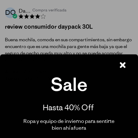
David O.
Compra verificada
DO
review consumidor daypack 30L
Buena mochila, comoda en sus compartimientos, sin embargo
encuentro que es una mochila para gente más baja ya que el
seguro de pecho queda muy alto y no se puede acomodar
para mejor soporte
Altura:
1.71m a 1.80m
Sale
Tamaño Talla:
Poco Pequeña
0
Fecha
03/01/26
4
de
Hasta 40% Off ​
publicación
Ropa y equipo de invierno para sentirte
bien ahí afuera​