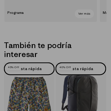
Programa
Mate
Ver más
También te podría
interesar
45% Off
40% Off
Vista rápida
Vista rápida