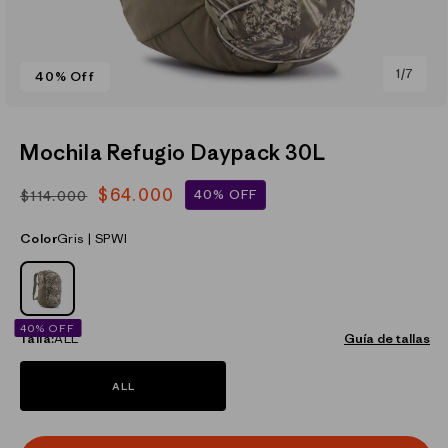
de
1
/
7
40% Off
Abrir
elemento
multimedia
Mochila Refugio Daypack 30L
1
en
una
$64.000
40% OFF
$114.000
Precio
Precio
ventana
modal
habitual
de
Color
Gris | SPWI
oferta
GRIS_(SPWI)
40% OFF
Talla:
ALL
Guía de tallas
ALL