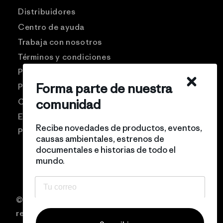
Distribuidores
Centro de ayuda
Trabaja con nosotros
Términos y condiciones
Patagonia USA
Forma parte de nuestra
Preguntas frecuentes
comunidad
Comunidad Pro
Eventos
Recibe novedades de productos, eventos,
Politicas de privacidad
causas ambientales, estrenos de
documentales e historias de todo el
mundo.
© 2026 Patagonia Chile Todos los derechos
reservados