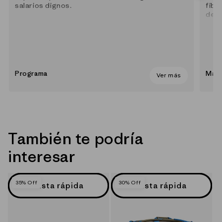
salarios dignos.
fibr
des
Programa
Mate
Ver más
También te podría
interesar
35% Off
30% Off
Vista rápida
Vista rápida