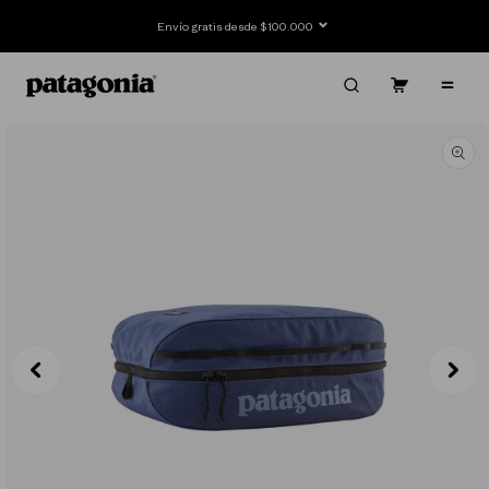
Ir
directamente
Envío gratis desde $100.000
al contenido
Carrito
Contenido
Ir
directamente
a la
información
del producto