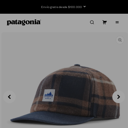
Ir
directamente
Envío gratis desde $100.000
al contenido
Carrito
Contenido
Ir
directamente
a la
información
del producto