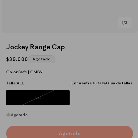
de
1
/
3
Abrir
elemento
multimedia
Jockey Range Cap
1
en
una
Precio
$39.000
Agotado
ventana
habitual
modal
Color
Cafe | OMBN
Talla:
ALL
Encuentra tu talla
Guía de tallas
ALL
Variante
agotada
o
no
disponible
Agotado
Agotado