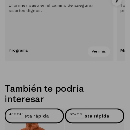
El primer paso en el camino de asegurar
Todo
salarios dignos.
prác
Programa
Mate
Ver más
También te podría
interesar
40% Off
30% Off
Vista rápida
Vista rápida