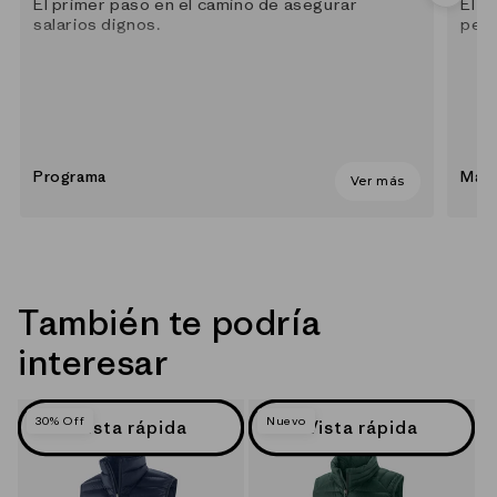
El primer paso en el camino de asegurar
El m
salarios dignos.
pesc
Programa
Mate
Ver más
También te podría
interesar
30% Off
Nuevo
Vista rápida
Vista rápida