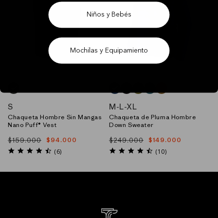
Niños y Bebés
Mochilas y Equipamiento
+3
GRIS_(FGE)
AZUL_(CLMB)
NEGRO_(BLK)
VERDE_(GRZG)
AZUL_(WLDB)
CAFE_(RPBN)
S
M
-
L
-
XL
Chaqueta Hombre Sin Mangas
Chaqueta de Pluma Hombre
Nano Puff® Vest
Down Sweater
$159.000
$249.000
$94.000
$149.000
Precio
Precio
Precio
Precio
habitual
de
habitual
de
4.7
4.6
(6)
(10)
star
star
oferta
oferta
rating
rating