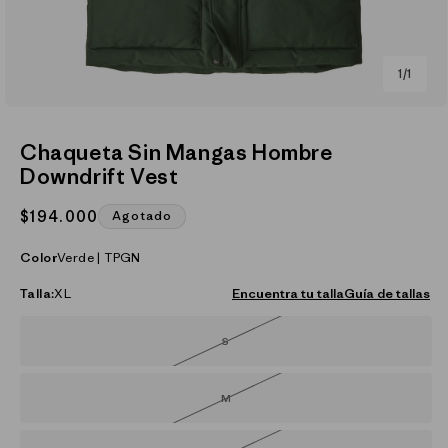
de
1
/
1
Abrir
elemento
multimedia
Chaqueta Sin Mangas Hombre
1
Downdrift Vest
en
una
ventana
Precio
$194.000
Agotado
modal
habitual
Color
Verde | TPGN
Talla:
XL
Encuentra tu talla
Guía de tallas
S
Variante
agotada
o
no
disponible
M
Variante
agotada
o
no
disponible