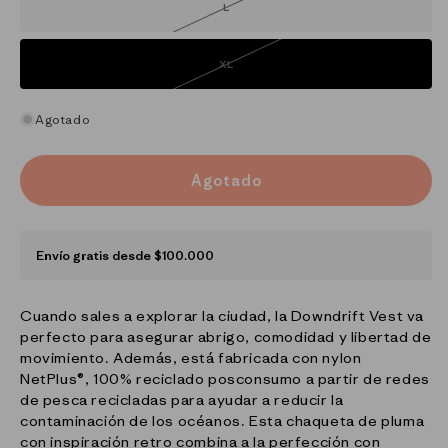
L
Variante
agotada
o
no
disponible
XL
Variante
agotada
o
no
disponible
Agotado
Agotado
Envío gratis desde $100.000
Cuando sales a explorar la ciudad, la Downdrift Vest va
perfecto para asegurar abrigo, comodidad y libertad de
movimiento. Además, está fabricada con nylon
NetPlus®, 100% reciclado posconsumo a partir de redes
de pesca recicladas para ayudar a reducir la
contaminación de los océanos. Esta chaqueta de pluma
con inspiración retro combina a la perfección con