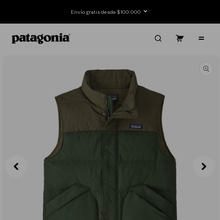
Ir
directamente
Envío gratis desde $100.000
al contenido
Carrito
Contenido
Ir
directamente
a la
información
del producto